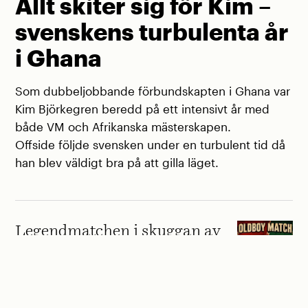
Allt skiter sig för Kim –
svenskens turbulenta år
i Ghana
Som dubbeljobbande förbundskapten i Ghana var
Kim Björkegren beredd på ett intensivt år med
både VM och Afrikanska mästerskapen.
Offside följde svensken under en turbulent tid då
han blev väldigt bra på att gilla läget.
Legendmatchen i skuggan av
VM: »Den ultimata
slutstriden«
NYHETER