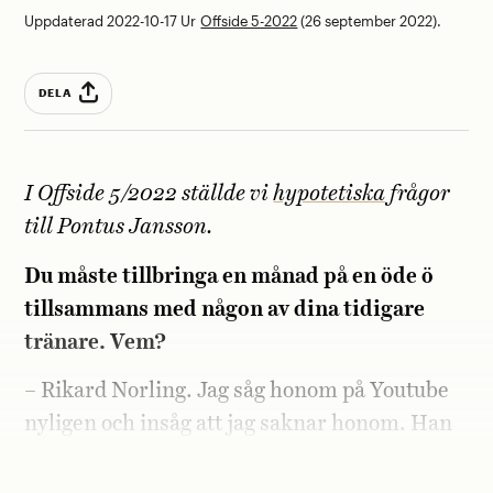
Uppdaterad 2022-10-17
Ur
Offside 5-2022
(26 september 2022).
DELA
I Offside 5/2022 ställde vi
hypotetiska
frågor
till Pontus Jansson.
Du måste tillbringa en månad på en öde ö
tillsammans med någon av dina tidigare
tränare. Vem?
– Rikard Norling. Jag såg honom på Youtube
nyligen och insåg att jag saknar honom. Han
var lite flummig ibland, men extremt
godhjärtad. Vi hade haft roligt tillsammans.