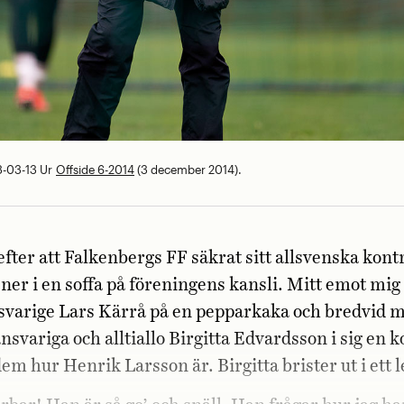
8-03-13
Ur
Offside 6-2014
(3 december 2014).
fter att Falkenbergs FF säkrat sitt allsvenska kont
 ner i en soffa på föreningens kansli. Mitt emot mig
svarige Lars Kärrå på en pepparkaka och bredvid m
nsvariga och alltiallo Birgitta Edvardsson i sig en k
em hur Henrik Larsson är. B­irgitta brister ut i ett 