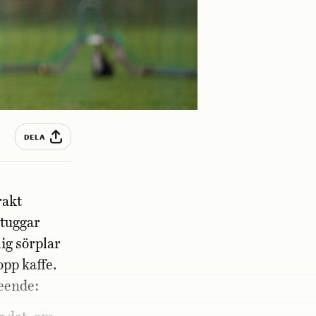
DELA
rakt
 tuggar
ig sörplar
opp kaffe.
leende: