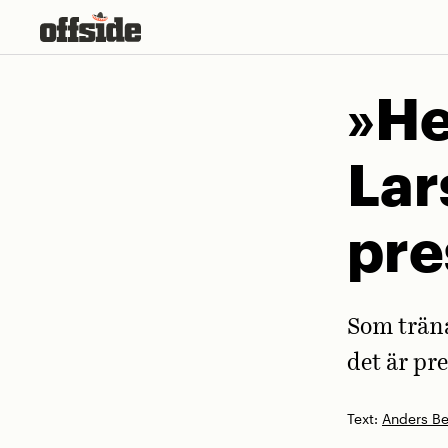
Skip
to
content
»He
Lar
pre
Som träna
det är pre
Text:
Anders B