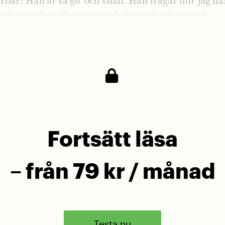
rbar! Han är så go’ och snäll. Han frågar hur jag ha
ockar undan efter sig när de har ätit och sådant.
r och fyller i:
Fortsätt läsa
– från 79 kr / månad
Testa nu