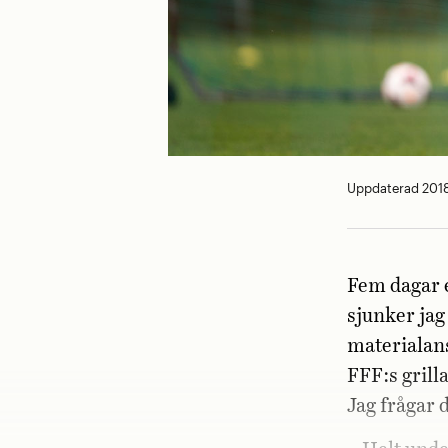
Uppdaterad 201
Fem dagar e
sjunker jag
material­an
FFF:s grilla
Jag frågar d