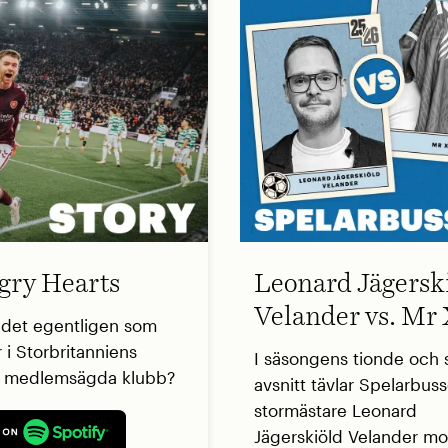
ry Hearts
Leonard Jägersk
Velander vs. Mr
 det egentligen som
 i Storbritanniens
I säsongens tionde och s
a medlemsägda klubb?
avsnitt tävlar Spelarbus
stormästare Leonard
Jägerskiöld Velander mo