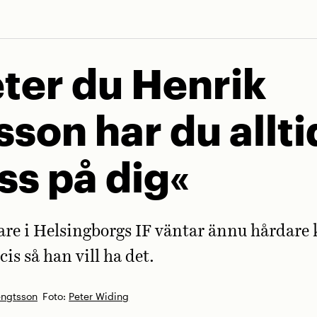
ter du Henrik
sson har du allti
ss på dig«
re i Helsingborgs IF väntar ännu hårdare 
cis så han vill ha det.
engtsson
Foto:
Peter Widing