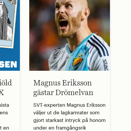
iöld
Magnus Eriksson
 X
gästar Drömelvan
ista
SVT-experten Magnus Eriksson
sens
väljer ut de lagkamrater som
gjort starkast intryck på honom
t en
under en framgångsrik