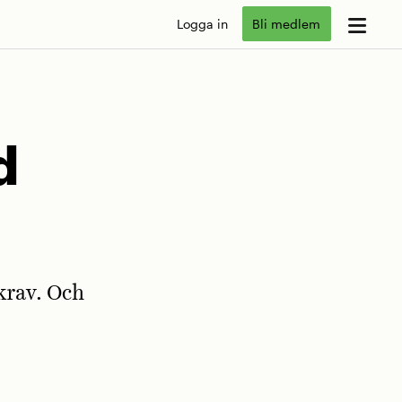
Logga in
Bli medlem
d
krav. Och