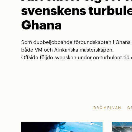
svenskens turbule
Ghana
Som dubbeljobbande förbundskapten i Ghana va
både VM och Afrikanska mästerskapen.
Offside följde svensken under en turbulent tid d
DRÖMELVAN
O