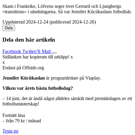
Skam i Frankrike, Löfvens seger över Gerrard och Ljungbergs
»transitions« i sändningarna. Så var Jennifer Kücükaslans fotbollsår.
Uppdaterad 2024-12-24 (publicerad 2024-12-26)
Dela
Dela den här artikeln
Facebook
Twitter/X
Mail
Sidlänken har kopierats till urklipp!
x
x
Endast på Offside.org
Jennifer Kücükaslan
är programledare på Viaplay.
Vilken var årets bästa fotbollsdag?
– 14 juni, det är ändå något alldeles särskilt med premiärdagen av ett
fotbollsmästerskap!
Fortsätt läsa
– från 79 kr / månad
Testa nu