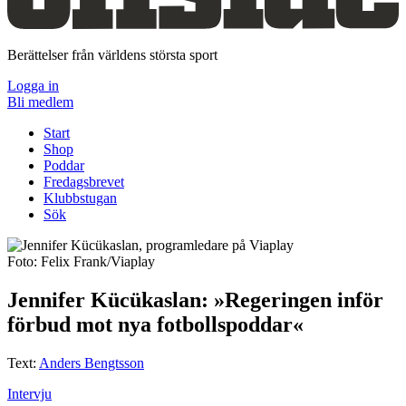
Berättelser från världens största sport
Logga in
Bli medlem
Start
Shop
Poddar
Fredagsbrevet
Klubbstugan
Sök
Foto: Felix Frank/Viaplay
Jennifer Kücükaslan: »Regeringen inför
förbud mot nya fotbollspoddar«
Text:
Anders Bengtsson
Intervju