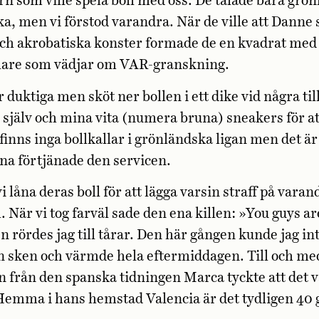
rn som ville spela boll med oss. De talade bara grö
a, men vi förstod varandra. När de ville att Danne s
och akrobatiska konster formade de en kvadrat med
lare som vädjar om VAR-granskning.
 duktiga men sköt ner bollen i ett dike vid några til
 själv och mina vita (numera bruna) sneakers för a
 finns inga bollkallar i grönländska ligan men det är 
na förtjänade den servicen.
i låna deras boll för att lägga varsin straff på varan
. När vi tog farväl sade den ena killen: »You guys ar
n rördes jag till tårar. Den här gången kunde jag int
n sken och värmde hela eftermiddagen. Till och me
 från den spanska tidningen Marca tyckte att det v
Hemma i hans hemstad Valencia är det tydligen 40 