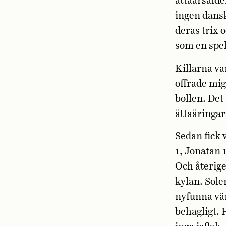
åttaårsålde
ingen dansk
deras trix 
som en spe
Killarna var
offrade mig
bollen. Det
åttaåringar
Sedan fick v
1, Jonatan 1
Och återige
kylan. Sole
nyfunna vän
behagligt. 