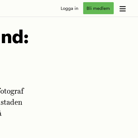
Logga in
Bli medlem
and:
otograf
dstaden
å