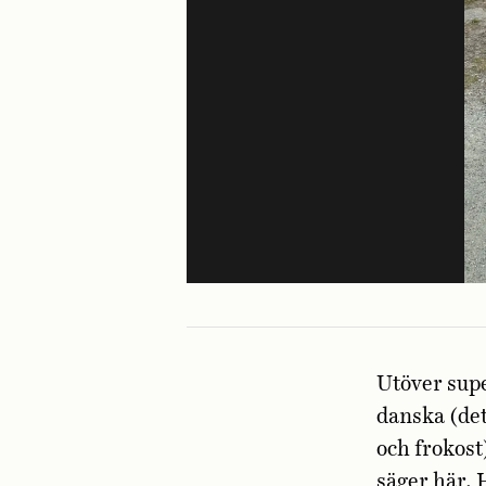
Utöver sup
danska (det
och frokost
säger här. 