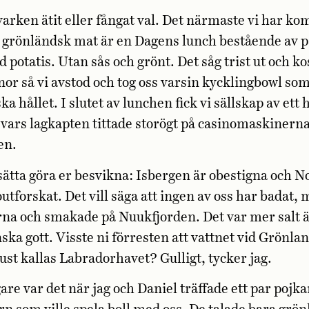
 varken ätit eller fångat val. Det närmaste vi har k
l grönländsk mat är en Dagens lunch bestående av 
d potatis. Utan sås och grönt. Det såg trist ut och k
or så vi avstod och tog oss varsin kycklingbowl som
a hållet. I slutet av lunchen fick vi sällskap av ett 
, vars lagkapten tittade storögt på casinomaskinerna
en.
tsätta göra er besvikna: Isbergen är obestigna och N
 outforskat. Det vill säga att ingen av oss har badat,
na och smakade på Nuukfjorden. Det var mer salt ä
ska gott. Visste ni förresten att vattnet vid Grönla
ust kallas Labradorhavet? Gulligt, tycker jag.
are var det när jag och Daniel träffade ett par pojkar