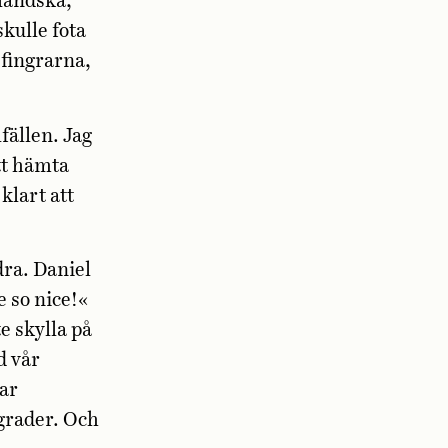
nländska,
kulle fota
 fingrarna,
lfällen. Jag
tt hämta
klart att
dra. Daniel
e so nice!«
e skylla på
d vår
ar
grader. Och