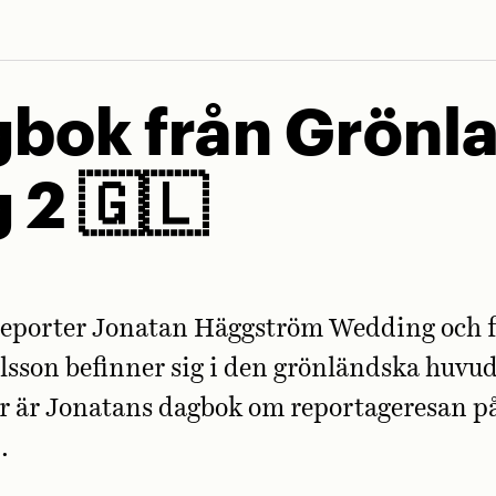
bok från Grönl
 2 🇬🇱
reporter Jonatan Häggström Wedding och f
lsson befinner sig i den grönländska huvu
r är Jonatans dagbok om reportageresan p
.