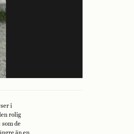
ser i
den rolig
n« som de
längre än en