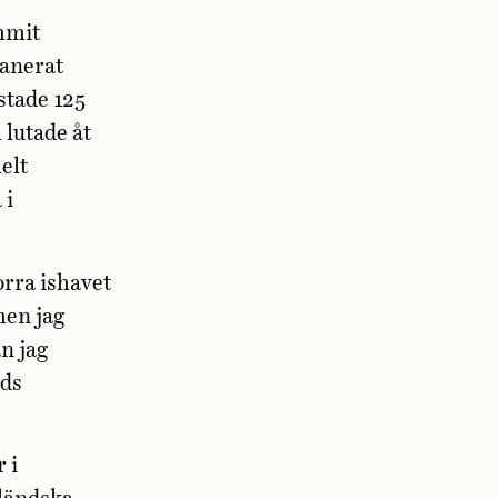
ommit
panerat
ostade 125
 lutade åt
helt
 i
orra ishavet
 men jag
n jag
nds
 i