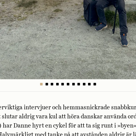
erviktiga intervjuer och hemmasnickrade snabbkur
 slutar aldrig vara kul att höra danskar använda or
) har Danne hyrt en cykel för att ta sig runt i »bye
Halvmärkligt med tanke på att avstånden aldrig är 