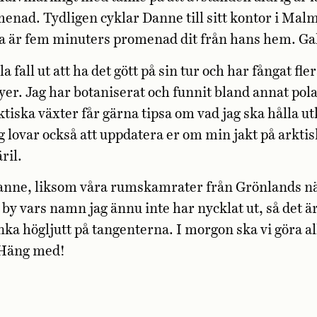
enad. Tydligen cyklar Danne till sitt kontor i Mal
ra är fem minuters promenad dit från hans hem. Ga
la fall ut att ha det gött på sin tur och har fångat fl
yer. Jag har botaniserat och funnit bland annat pola
tiska växter får gärna tipsa om vad jag ska hålla utk
 lovar också att uppdatera er om min jakt på arktis
ril.
anne, liksom våra rumskamrater från Grönlands n
 by vars namn jag ännu inte har nycklat ut, så det är
nka högljutt på tangenterna. I morgon ska vi göra all
. Häng med!