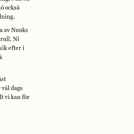
mö också
lning.
era av Nuuks
rull. Ni
ik efter i
k
äst
 väl dags
t vi kan för