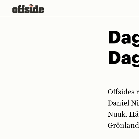
Skip
to
content
Dag
Dag
Offsides 
Daniel Ni
Nuuk. Hä
Grönland