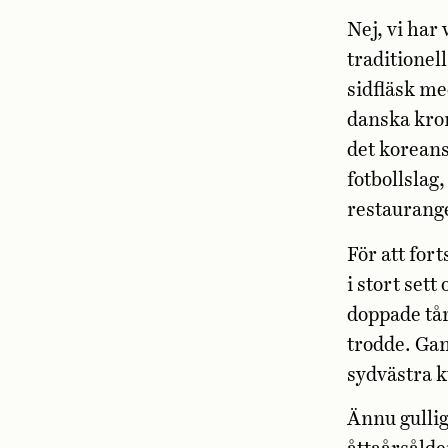
Nej, vi har
traditionel
sidfläsk me
danska kron
det koreansk
fotbollslag
restaurang
För att for
i stort sett
doppade tår
trodde. Gan
sydvästra k
Ännu gullig