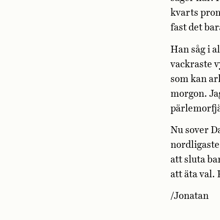
kvarts prom
fast det ba
Han såg i al
vackraste v
som kan ark
morgon. Jag
pärlemorfjä
Nu sover D
nordligaste
att sluta ba
att äta val
/Jonatan