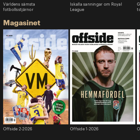
Världens sämsta
Iskalla sanningar om Royal
G
fotbollsstjärnor
League
t
Magasinet
Offside 2-2026
Offside 1-2026
O