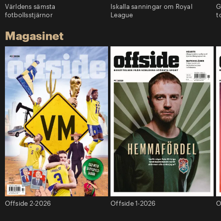
Världens sämsta
Iskalla sanningar om Royal
G
fotbollsstjärnor
League
t
Magasinet
Offside 2-2026
Offside 1-2026
O