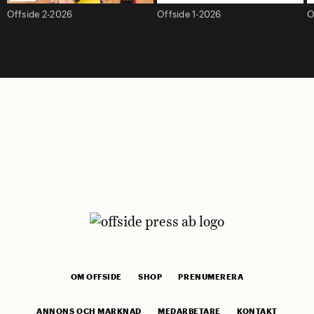
Offside 2-2026
Offside 1-2026
O
OM OFFSIDE
SHOP
PRENUMERERA
ANNONS OCH MARKNAD
MEDARBETARE
KONTAKT