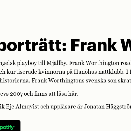
porträtt: Frank
gelsk playboy till Mjällby. Frank Worthington roa
ch kurtiserade kvinnorna på Hanöhus nattklubb. I
 historierna. Frank Worthingtons svenska son skrat
revs 2007 och
finns att läsa här
.
rik Eje Almqvist och uppläsare är Jonatan Häggstr