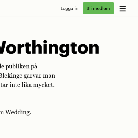
Logga in
Bli medlem
 Worthington
de publiken på
 Blekinge garvar man
tar inte lika mycket.
öm Wedding.