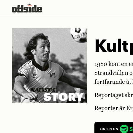
Skip
to
content
Kult
1980 kom en en
Strandvallen o
fortfarande åt
Reportaget sk
Reporter är E