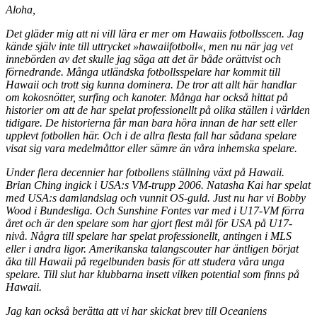
Aloha,
Det gläder mig att ni vill lära er mer om Hawaiis fotbollsscen. Jag
kände själv inte till uttrycket »hawaiifotboll«, men nu när jag vet
innebörden av det skulle jag säga att det är både orättvist och
förnedrande. Många utländska fotbollsspelare har kommit till
Hawaii och trott sig kunna dominera. De tror att allt här handlar
om kokosnötter, surfing och kanoter. Många har också hittat på
historier om att de har spelat professionellt på olika ställen i världen
tidigare. De historierna får man bara höra innan de har sett eller
upplevt fotbollen här. Och i de allra flesta fall har sådana spelare
visat sig vara medelmåttor eller sämre än våra inhemska spelare.
Under flera decennier har fotbollens ställning växt på Hawaii.
Brian Ching ingick i USA:s VM-trupp 2006. Natasha Kai har spelat
med USA:s damlandslag och vunnit OS-guld. Just nu har vi Bobby
Wood i Bundes­liga. Och Sunshine Fontes var med i U17-VM förra
året och är den spelare som har gjort flest mål för USA på U17-
nivå. Några till spelare har spelat professionellt, antingen i MLS
eller i andra ligor. Amerikanska talangscouter har äntligen börjat
åka till Hawaii på regelbunden basis för att studera våra unga
spelare. Till slut har klubbarna insett vilken potential som finns på
Hawaii.
Jag kan också berätta att vi har skickat brev till Oceaniens