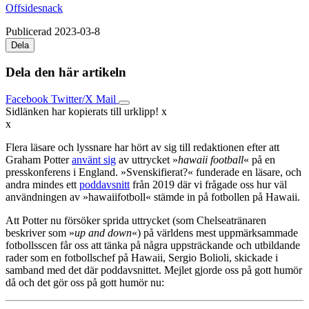
Offsidesnack
Publicerad 2023-03-8
Dela
Dela den här artikeln
Facebook
Twitter/X
Mail
Sidlänken har kopierats till urklipp!
x
x
Flera läsare och lyssnare har hört av sig till redaktionen efter att
Graham Potter
använt sig
av uttrycket »
hawaii football
« på en
presskonferens i England. »Svenskifierat?« funderade en läsare, och
andra mindes ett
poddavsnitt
från 2019 där vi frågade oss hur väl
användningen av »hawaiifotboll« stämde in på fotbollen på Hawaii.
Att Potter nu försöker sprida uttrycket (som Chelseatränaren
beskriver som »
up and down
«) på världens mest uppmärksammade
fotbollsscen får oss att tänka på några uppsträckande och utbildande
rader som en fotbollschef på Hawaii, Sergio Bolioli, skickade i
samband med det där poddavsnittet. Mejlet gjorde oss på gott humör
då och det gör oss på gott humör nu: