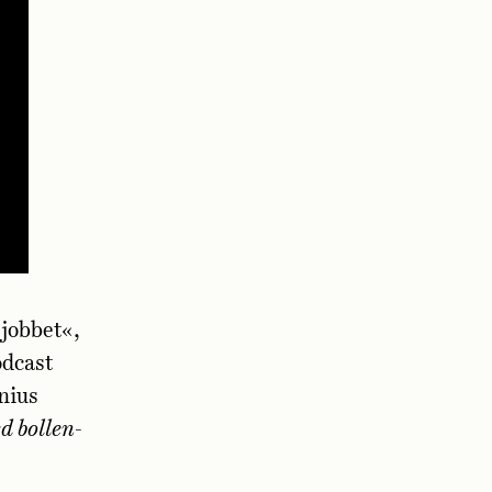
 jobbet«,
odcast
nius
d bollen
-