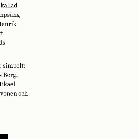
 kallad
kampsång
 Henrik
tt
ds
r simpelt:
s Berg,
Mikael
ivonen och