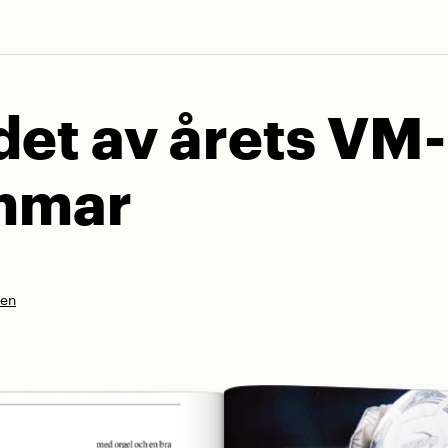
det av årets VM-
mmar
nen