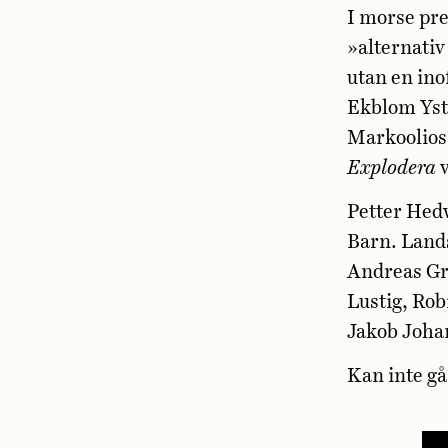
I morse pre
»alternativ
utan en ino
Ekblom Ysté
Markoolios 
Explodera
v
Petter Hedw
Barn. Land
Andreas Gra
Lustig, Ro
Jakob Joha
Kan inte gå 