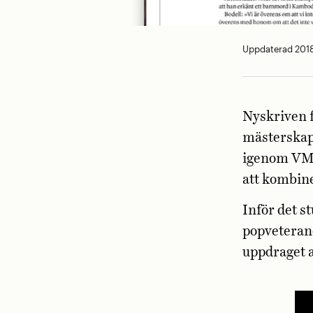
Uppdaterad 2018
Nyskriven f
mästerskap
igenom VM-l
att kombin
Inför det s
popveteran
uppdraget a