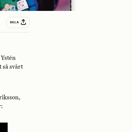
DELA
 Ystén
 så svårt
riksson,
r: