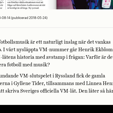
-08-14 (publicerad 2018-05-24)
otbollsmusik är ett naturligt inslag när det vankas
. I vårt nysläppta VM-nummer går Henrik Ekblom
åtens historia med avstamp i frågan: Varför är det
era fotboll med musik?
tundande VM-slutspelet i Ryssland fick de gamla
erna i Gyllene Tider, tillsammans med Linnea Hen
tt skriva Sveriges officiella VM-låt. Den låter så hä