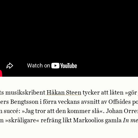
ts musikskribent
Håkan Steen
tycker att låten »gör
s Bengtsson i förra veckans avsnitt av Offsides p
n succé: »Jag tror att den kommer slå«. Johan Orre
en »skråligare« refräng likt Markoolios gamla
In me