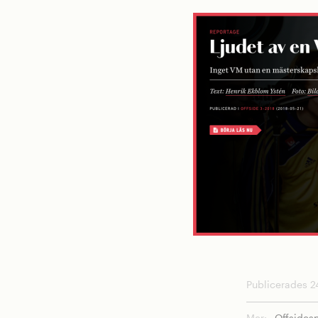
Publicerades 24
Mer:
Offsides