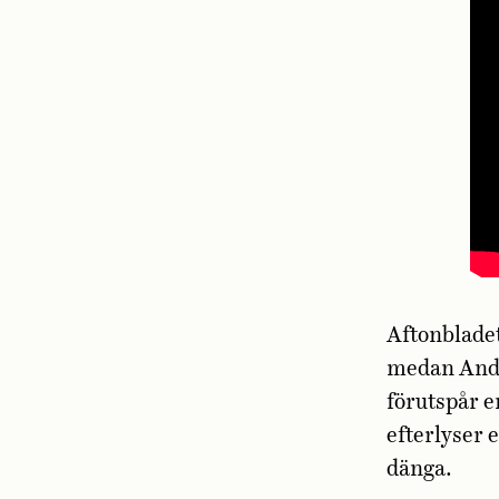
Aftonblade
medan Ander
förutspår e
efterlyser 
dänga.