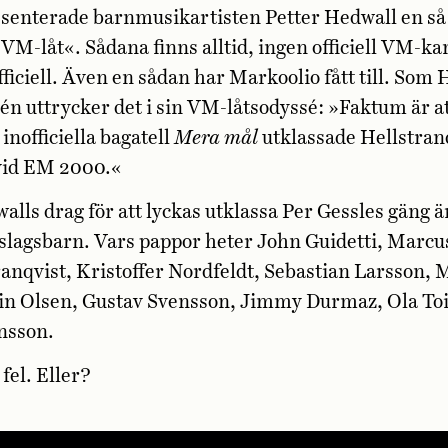
senterade barnmusikartisten Petter Hedwall en så
 VM-låt«. Sådana finns alltid, ingen officiell VM-
fficiell. Även en sådan har Markoolio fått till. Som
n uttrycker det i sin VM-låtsodyssé: »Faktum är a
inofficiella bagatell
Mera mål
utklassade Hellstran
id EM 2000.«
alls drag för att lyckas utklassa Per Gessles gäng ä
slagsbarn. Vars pappor heter John Guidetti, Marcu
nqvist, Kristoffer Nordfeldt, Sebastian Larsson, 
bin Olsen, Gustav Svensson, Jimmy Durmaz, Ola To
nsson.
fel. Eller?