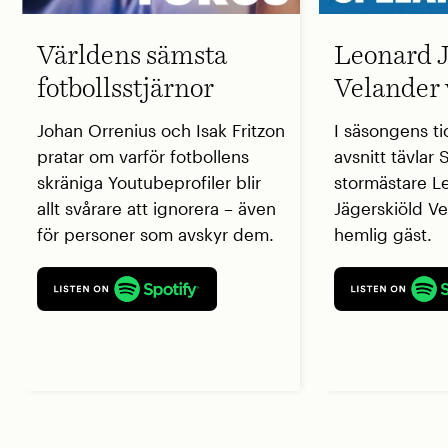
Världens sämsta
Leonard J
fotbollsstjärnor
Velander 
Johan Orrenius och Isak Fritzon
I säsongens ti
pratar om varför fotbollens
avsnitt tävlar
skräniga Youtubeprofiler blir
stormästare L
allt svårare att ignorera – även
Jägerskiöld V
för personer som avskyr dem.
hemlig gäst.