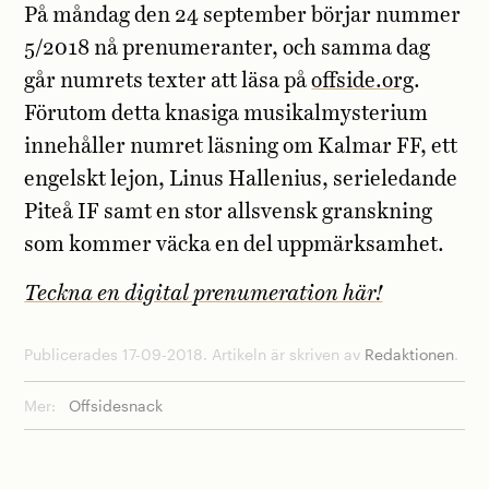
På måndag den 24 september börjar nummer
5/2018 nå prenumeranter, och samma dag
går numrets texter att läsa på
offside.org
.
Förutom detta knasiga musikalmysterium
innehåller numret läsning om Kalmar FF, ett
engelskt lejon, Linus Hallenius, serieledande
Piteå IF samt en stor allsvensk granskning
som kommer väcka en del uppmärksamhet.
Teckna en digital prenumeration här!
Publicerades 17-09-2018. Artikeln är skriven av
Redaktionen
.
Mer:
Offsidesnack