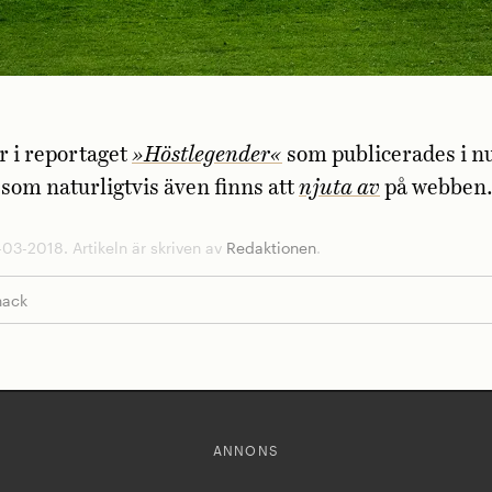
r i reportaget
»Höstlegender«
som publicerades i 
 som naturligtvis även finns att
njuta av
på webben
03-2018. Artikeln är skriven av
Redaktionen
.
nack
ANNONS