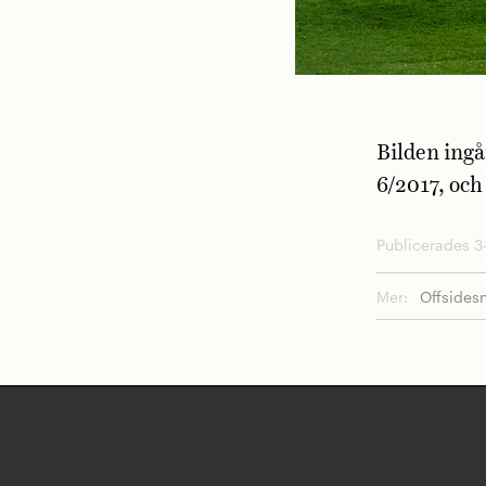
Bilden ingå
6/2017, och
Publicerades 3-
Mer:
Offsides