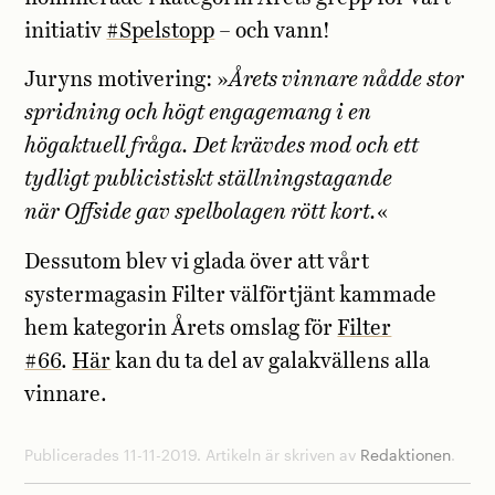
initiativ
#Spelstopp
– och vann!
Juryns motivering: »
Årets vinnare nådde stor
spridning och högt engagemang i en
högaktuell fråga. Det krävdes mod och ett
tydligt publicistiskt ställningstagande
när
Offside
gav spelbolagen rött kort.
«
Dessutom blev vi glada över att vårt
systermagasin Filter välförtjänt kammade
hem kategorin Årets omslag för
Filter
#66
.
Här
kan du ta del av galakvällens alla
vinnare.
Publicerades 11-11-2019. Artikeln är skriven av
Redaktionen
.