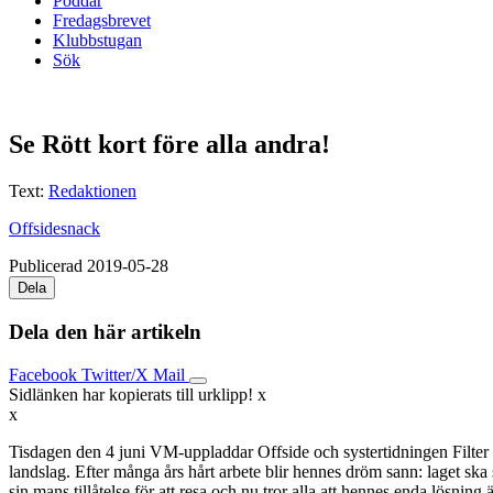
Poddar
Fredagsbrevet
Klubbstugan
Sök
Se Rött kort före alla andra!
Text:
Redaktionen
Offsidesnack
Publicerad 2019-05-28
Dela
Dela den här artikeln
Facebook
Twitter/X
Mail
Sidlänken har kopierats till urklipp!
x
x
Tisdagen den 4 juni VM-uppladdar Offside och systertidningen Filter
landslag. Efter många års hårt arbete blir hennes dröm sann: laget ska s
sin mans tillåtelse för att resa och nu tror alla att hennes enda lösning