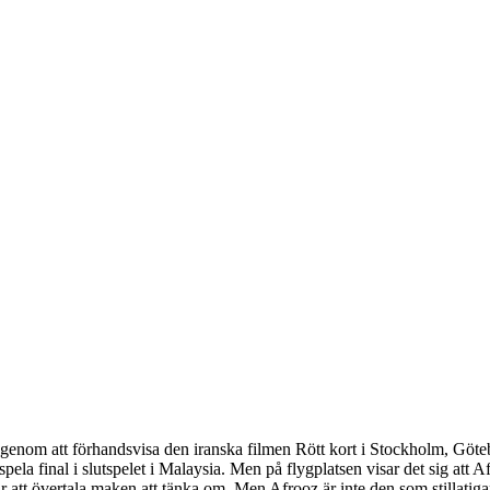
 genom att förhandsvisa den iranska filmen Rött kort i Stockholm, Göt
pela final i slutspelet i Malaysia. Men på flygplatsen visar det sig att 
 är att övertala maken att tänka om. Men Afrooz är inte den som stillatiga