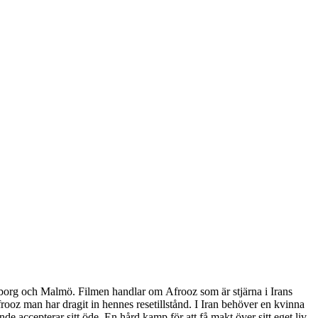
eborg och Malmö. Filmen handlar om Afrooz som är stjärna i Irans
Afrooz man har dragit in hennes resetillstånd. I Iran behöver en kvinna
nde accepterar sitt öde. En hård kamp för att få makt över sitt eget liv