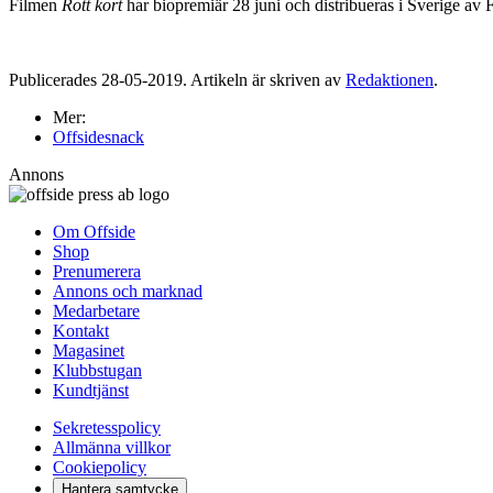
Filmen
Rött kort
har biopremiär 28 juni och distribueras i Sverige av 
Publicerades 28-05-2019. Artikeln är skriven av
Redaktionen
.
Mer:
Offsidesnack
Annons
Om Offside
Shop
Prenumerera
Annons och marknad
Medarbetare
Kontakt
Magasinet
Klubbstugan
Kundtjänst
Sekretesspolicy
Allmänna villkor
Cookiepolicy
Hantera samtycke