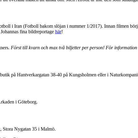
tboll i Iran (Fotboll bakom slöjan i nummer 1/2017). Innan filmen bör
v Johannas fina bildreportage
här
!
tners.
Först till kvarn och max två biljetter per person! För information
s butik på Hantverkargatan 38-40 på Kungsholmen eller i Naturkompanie
Arkaden i Göteborg.
t, Stora Nygatan 35 i Malmö.