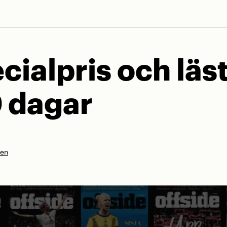
cialpris och läs
0 dagar
nen