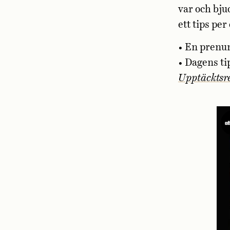
var och bju
ett tips per
• En prenu
• Dagens ti
Upptäcktsr