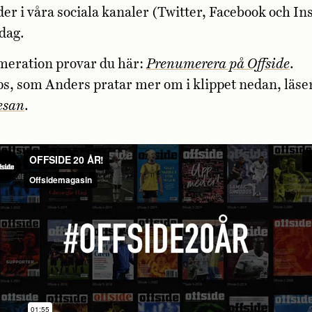
der i våra sociala kanaler (Twitter, Facebook och I
 dag.
meration provar du här:
Prenumerera på Offside
.
ps, som Anders pratar mer om i klippet nedan, läse
esan
.