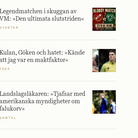
Legendmatchen i skuggan av
VM: »Den ultimata slutstriden«
NYHETER
Kulan, Göken och hatet: »Kände
att jag var en maktfaktor«
ESSÄ
Landslagsläkaren: »Tjafsar med
amerikanska myndigheter om
falukorv«
SAMTAL