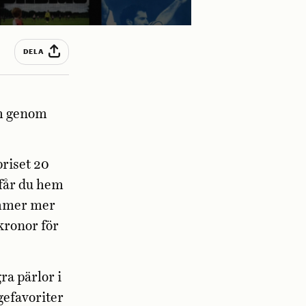
DELA
um genom
priset 20
 får du hem
ymmer mer
 kronor för
a pärlor i
gefavoriter