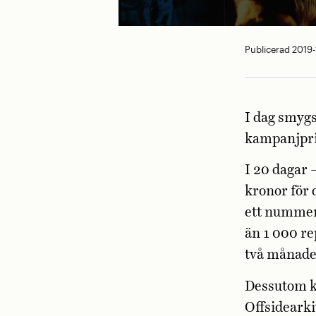
Publicerad 2019-
I dag smygs
kampanjpri
I 20 dagar 
kronor för 
ett nummer 
än 1 000 re
två månade
Dessutom ko
Offsidearki