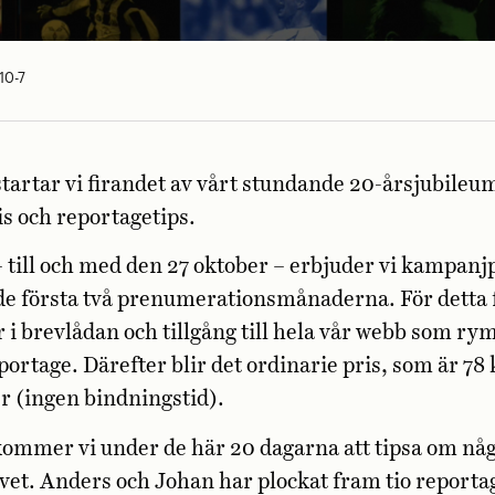
10-7
tartar vi firandet av vårt stundande 20-årsjubile
s och reportagetips.
– till och med den 27 oktober – erbjuder vi kampanj
de första två prenumerationsmånaderna. För detta
i brevlådan och tillgång till hela vår webb som r
portage. Därefter blir det ordinarie pris, som är 78
r (ingen bindningstid).
mmer vi under de här 20 dagarna att tipsa om någr
vet. Anders och Johan har plockat fram tio reporta