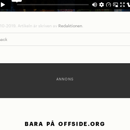
10-2019. Artikeln är skriven av
Redaktionen
.
nack
ANNONS
BARA PÅ OFFSIDE.ORG