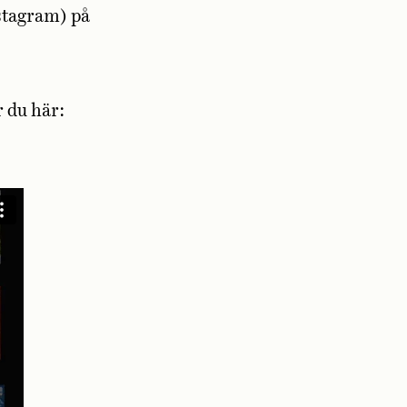
nstagram) på
r du här: