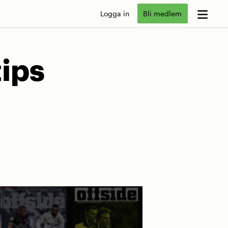
Logga in
Bli medlem
tips