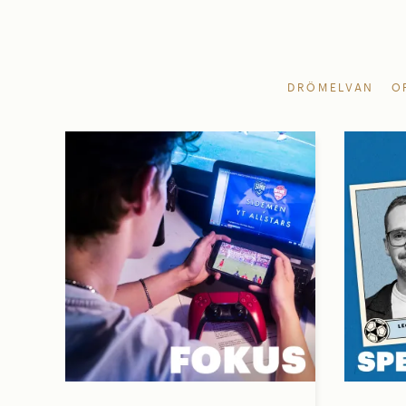
DRÖMELVAN
O