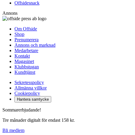
Offsidesnack
Annons
Om Offside
Shop
Prenumerera
Annons och marknad
Medarbetare
Kontakt
Magasinet
Klubbstugan
Kundtjänst
Sekretesspolicy
Allmänna villkor
Cookiepolicy
Hantera samtycke
Sommarerbjudande!
Tre månader digitalt för endast 158 kr.
Bli medlem