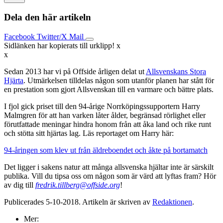
Dela den här artikeln
Facebook
Twitter/X
Mail
Sidlänken har kopierats till urklipp!
x
x
Sedan 2013 har vi på Offside årligen delat ut
Allsvenskans Stora
Hjärta
. Utmärkelsen tilldelas någon som utanför planen har stått för
en prestation som gjort Allsvenskan till en varmare och bättre plats.
I fjol gick priset till den 94-årige Norrköpingssupportern Harry
Malmgren för att han varken låter ålder, begränsad rörlighet eller
förutfattade meningar hindra honom från att åka land och rike runt
och stötta sitt hjärtas lag. Läs reportaget om Harry här:
94-åringen som klev ut från äldreboendet och åkte på bortamatch
Det ligger i sakens natur att många allsvenska hjältar inte är särskilt
publika. Vill du tipsa oss om någon som är värd att lyftas fram? Hör
av dig till
fredrik.tillberg@offside.org
!
Publicerades 5-10-2018. Artikeln är skriven av
Redaktionen
.
Mer: