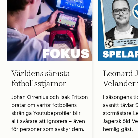
Världens sämsta
Leonard J
fotbollsstjärnor
Velander 
Johan Orrenius och Isak Fritzon
I säsongens ti
pratar om varför fotbollens
avsnitt tävlar
skräniga Youtubeprofiler blir
stormästare L
allt svårare att ignorera – även
Jägerskiöld V
för personer som avskyr dem.
hemlig gäst.