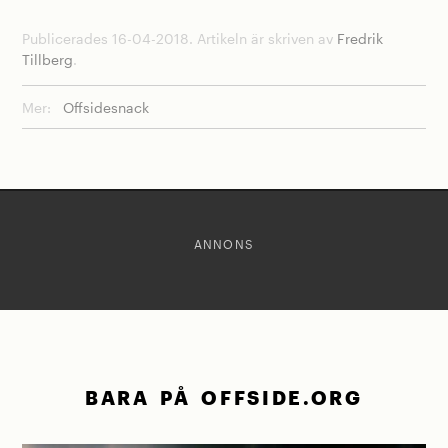
Publicerades 16-04-2018. Artikeln är skriven av
Fredrik
Tillberg
.
Mer:
Offsidesnack
ANNONS
BARA PÅ OFFSIDE.ORG