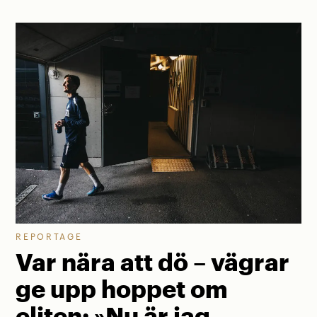
REPORTAGE
Var nära att dö – vägrar
ge upp hoppet om
eliten: »Nu är jag