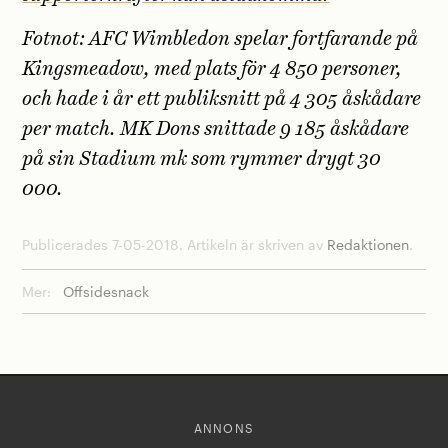
Fotnot: AFC Wimbledon spelar fortfarande på
Kingsmeadow, med plats för 4 850 personer,
och hade i år ett publiksnitt på 4 305 åskådare
per match. MK Dons snittade 9 185 åskådare
på sin Stadium mk som rymmer drygt 30
000.
Publicerades 7-05-2018. Artikeln är skriven av
Redaktionen
.
Mer:
Offsidesnack
ANNONS