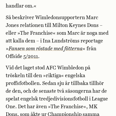
handlar om.«
Så beskriver Wimledonsupportern Marc
Jones relationen till Milton Keynes Dons –
eller »The Franchise« som Marc är noga med
att kalla dem – i Ina Lundströms reportage
»
Fansen som röstade med fötterna
« från
Offside
5/2011
.
Vid det laget stod AFC Wimbledon på
tröskeln till den »riktiga« engelska
proffsfotbollen. Sedan sju år tillbaka tillhör
de den, och de senaste två säsongerna har de
spelat engelsk tredjedivisionsfotboll i League
One. Det har även »The Franchise«, MK
Dons, som åkte ur Championship samma