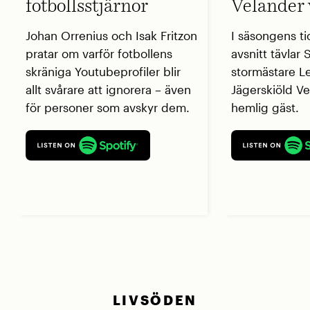
fotbollsstjärnor
Velander 
Johan Orrenius och Isak Fritzon
I säsongens ti
pratar om varför fotbollens
avsnitt tävlar
skräniga Youtubeprofiler blir
stormästare L
allt svårare att ignorera – även
Jägerskiöld V
för personer som avskyr dem.
hemlig gäst.
LIVSÖDEN