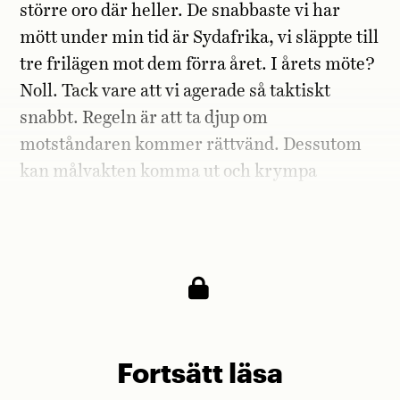
större oro där heller. De snabbaste vi har
mött under min tid är Sydafrika, vi släppte till
tre frilägen mot dem förra året. I årets möte?
Noll. Tack vare att vi agerade så taktiskt
snabbt. Regeln är att ta djup om
motståndaren kommer rättvänd. Dessutom
kan målvakten komma ut och krympa
djupledsytan. Det här året har vi klarat av att
hantera snabba anfallare riktigt bra.«
Fortsätt läsa