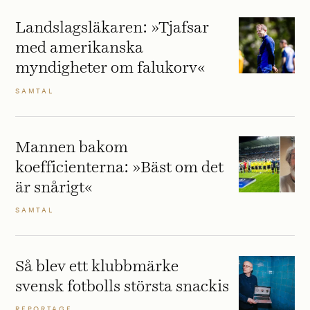
Landslagsläkaren: »Tjafsar
med amerikanska
myndigheter om falukorv«
SAMTAL
Mannen bakom
koefficienterna: »Bäst om det
är snårigt«
SAMTAL
Så blev ett klubbmärke
svensk fotbolls största snackis
REPORTAGE