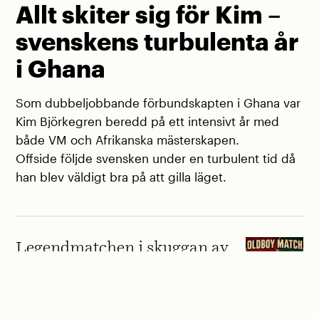
Allt skiter sig för Kim –
svenskens turbulenta år
i Ghana
Som dubbeljobbande förbundskapten i Ghana var
Kim Björkegren beredd på ett intensivt år med
både VM och Afrikanska mästerskapen.
Offside följde svensken under en turbulent tid då
han blev väldigt bra på att gilla läget.
Legendmatchen i skuggan av
VM: »Den ultimata
slutstriden«
NYHETER