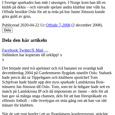
I Sverige sparkades han mitt i säsongen. I Norge kom han till en
klubb på dekis – och värvade spelare andra klubbar inte ville ha.
Offside besökte Oslo för att ta reda på hur Janne Jönsson kunde
göra guld av grus.
Publicerad 2020-04-22
Ur
Offside 7-2008
(2 december 2008).
Dela
Dela den här artikeln
Facebook
Twitter/X
Mail
Sidlänken har kopierats till urklipp!
x
x
Det började med två apelsiner och två bananer en ovanligt kall
decemberdag 2004 på Gardermoens flygplats utanför Oslo. Stabaek
hade precis åkt ur Tippeligaen och klubbens sportchef Tom
Schjelvan hade bjudit upp den nyss sparkade Landskrona Bois-
tränaren Jan Jönsson till Oslo. Tom, som tre år tidigare hade sett en
match på Landskrona IP och då imponerats av Janne – dels för att
han gav så många unga chansen, dels för att han förespråkade en
offensiv fotboll – ville övertygas en sista gång om att han var rätt
tränare för klubben.
När de satt runt bordet i ett av flygplatsens konferensrum, sträckte