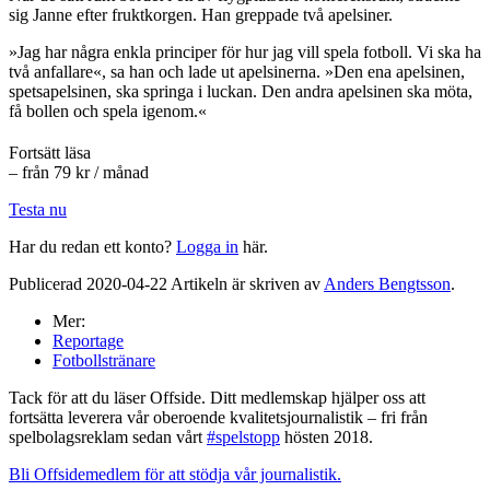
sig Janne efter fruktkorgen. Han greppade två apelsiner.
»Jag har några enkla principer för hur jag vill spela fotboll. Vi ska ha
två anfallare«, sa han och lade ut apelsinerna. »Den ena apelsinen,
spetsapelsinen, ska springa i luckan. Den andra apelsinen ska möta,
få bollen och spela igenom.«
Fortsätt läsa
– från 79 kr / månad
Testa nu
Har du redan ett konto?
Logga in
här.
Publicerad 2020-04-22 Artikeln är skriven av
Anders Bengtsson
.
Mer:
Reportage
Fotbollstränare
Tack för att du läser Offside. Ditt medlemskap hjälper oss att
fortsätta leverera vår oberoende kvalitetsjournalistik – fri från
spelbolagsreklam sedan vårt
#spelstopp
hösten 2018.
Bli Offsidemedlem för att stödja vår journalistik.