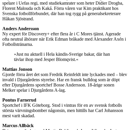
spelare i Uefas regi, med studiekamrater som heter Didier Drogba,
Florent Malouda och Kaká. Förra våren var Kim praktikant hos
Svenska fotbollförbundet, där han tog rygg på generalsekreterare
Håkan Sjöstrand.
Anders Andersson
Ny expert för Discovery+ efter flera år i C Mores tjänst. Agerade
ofta neutral åhörare när Erik Edman bråkade med Alexander Axén i
Fotbollstränarna.
»Just nu aktuell i Hela kändis-Sverige bakar, där han
tävlar ihop med Jesper Blomqvist.«
Mattias Jonson
Gjorde förra året det som Fredrik Reinfeldt inte lyckades med – blev
invald i Djurgårdens styrelse. Har en fransk bulldog som är döpt
efter Djurgårdens sportchef Bosse Andersson. 18-årige sonen
Melker spelar i Djurgårdens A-lag.
Pontus Farnerud
Sportchef i IFK Göteborg. Stod i vintras för en av svensk fotbolls
största värvningsbomber någonsin, men hittills har Carl Johansson
mest varit skadad.
Marcus Allbäck