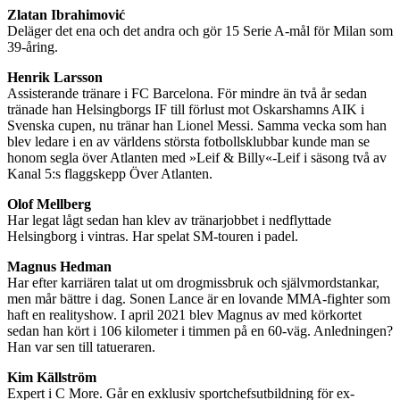
Zlatan Ibrahimović
Deläger det ena och det andra och gör 15 Serie A-mål för Milan som
39-åring.
Henrik Larsson
Assisterande tränare i FC Barcelona. För mindre än två år sedan
tränade han Helsingborgs IF till förlust mot Oskarshamns AIK i
Svenska cupen, nu tränar han Lionel Messi. Samma vecka som han
blev ledare i en av världens största fotbollsklubbar kunde man se
honom segla över Atlanten med »Leif & Billy«-Leif i säsong två av
Kanal 5:s flaggskepp Över Atlanten.
Olof Mellberg
Har legat lågt sedan han klev av tränarjobbet i nedflyttade
Helsingborg i vintras. Har spelat SM-touren i padel.
Magnus Hedman
Har efter karriären talat ut om drogmissbruk och självmordstankar,
men mår bättre i dag. Sonen Lance är en lovande MMA-fighter som
haft en realityshow. I april 2021 blev Magnus av med körkortet
sedan han kört i 106 kilometer i timmen på en 60-väg. Anledningen?
Han var sen till tatueraren.
Kim Källström
Expert i C More. Går en exklusiv sportchefsutbildning för ex-