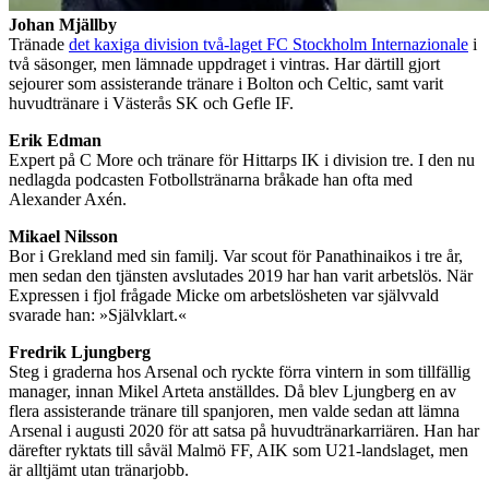
Johan Mjällby
Tränade
det kaxiga division två-laget FC Stockholm Internazionale
i
två säsonger, men lämnade uppdraget i vintras. Har därtill gjort
sejourer som assisterande tränare i Bolton och Celtic, samt varit
huvudtränare i Västerås SK och Gefle IF.
Erik Edman
Expert på C More och tränare för Hittarps IK i division tre. I den nu
nedlagda podcasten Fotbollstränarna bråkade han ofta med
Alexander Axén.
Mikael Nilsson
Bor i Grekland med sin familj. Var scout för Panathinaikos i tre år,
men sedan den tjänsten avslutades 2019 har han varit arbetslös. När
Expressen i fjol frågade Micke om arbetslösheten var självvald
svarade han: »Självklart.«
Fredrik Ljungberg
Steg i graderna hos Arsenal och ryckte förra vintern in som tillfällig
manager, innan Mikel Arteta anställdes. Då blev Ljungberg en av
flera assisterande tränare till spanjoren, men valde sedan att lämna
Arsenal i augusti 2020 för att satsa på huvudtränarkarriären. Han har
därefter ryktats till såväl Malmö FF, AIK som U21-landslaget, men
är alltjämt utan tränarjobb.