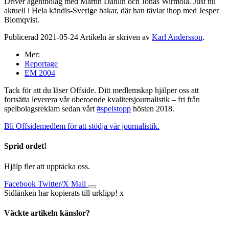
Driver agentbolag med Martin Dahlin och Jonas Wirmola. Just nu
aktuell i Hela kändis-Sverige bakar, där han tävlar ihop med Jesper
Blomqvist.
Publicerad 2021-05-24 Artikeln är skriven av
Karl Andersson
.
Mer:
Reportage
EM 2004
Tack för att du läser Offside. Ditt medlemskap hjälper oss att
fortsätta leverera vår oberoende kvalitetsjournalistik – fri från
spelbolagsreklam sedan vårt
#spelstopp
hösten 2018.
Bli Offsidemedlem för att stödja vår journalistik.
Sprid ordet!
Hjälp fler att upptäcka oss.
Facebook
Twitter/X
Mail
Sidlänken har kopierats till urklipp!
x
Väckte artikeln känslor?