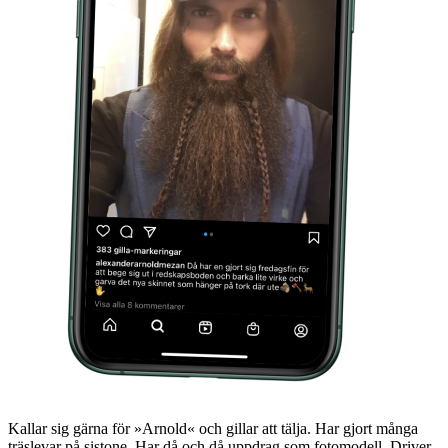
Kallar sig gärna för »Arnold« och gillar att tälja. Har gjort många
träslevar på sistone. Har då och då uppdrag som fotomodell. Driver