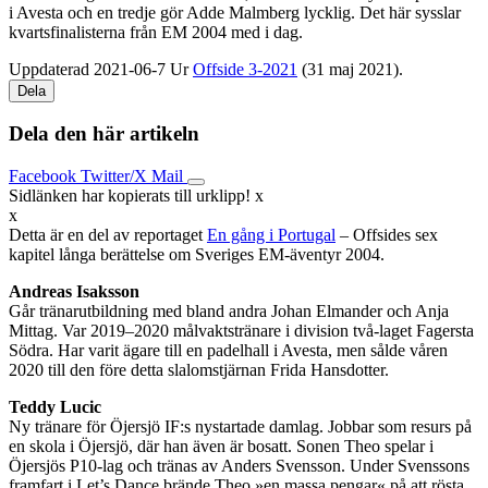
i Avesta och en tredje gör Adde Malmberg lycklig. Det här sysslar
kvartsfinalisterna från EM 2004 med i dag.
Uppdaterad 2021-06-7
Ur
Offside 3-2021
(31 maj 2021).
Dela
Dela den här artikeln
Facebook
Twitter/X
Mail
Sidlänken har kopierats till urklipp!
x
x
Detta är en del av reportaget
En gång i Portugal
– Offsides sex
kapitel långa berättelse om Sveriges EM-äventyr 2004.
Andreas Isaksson
Går tränarutbildning med bland andra Johan Elmander och Anja
Mittag. Var 2019–2020 målvaktstränare i division två-laget Fagersta
Södra. Har varit ägare till en padelhall i Avesta, men sålde våren
2020 till den före detta slalomstjärnan Frida Hansdotter.
Teddy Lucic
Ny tränare för Öjersjö IF:s nystartade damlag. Jobbar som resurs på
en skola i Öjersjö, där han även är bosatt. Sonen Theo spelar i
Öjersjös P10-lag och tränas av Anders Svensson. Under Svenssons
framfart i Let’s Dance brände Theo »en massa pengar« på att rösta