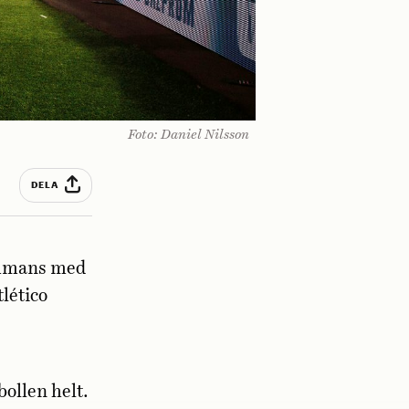
Foto: Daniel Nilsson
DELA
sammans med
lético
ollen helt.