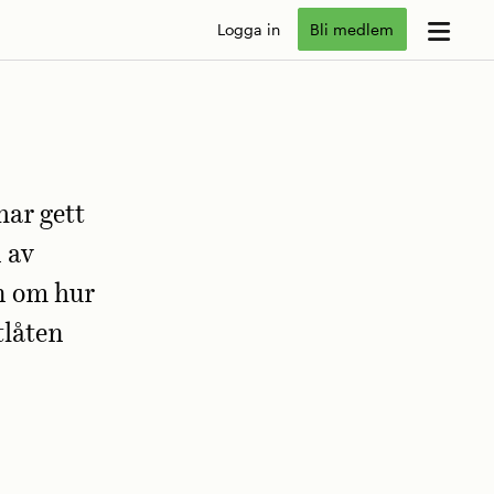
Logga in
Bli medlem
har gett
 av
n om hur
tlåten