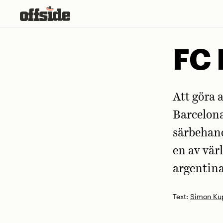
Skip
to
content
FC 
Att göra a
Barcelon
särbehand
en av vär
argentina
Text:
Simon Ku