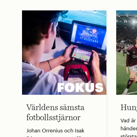
Världens sämsta
Hung
fotbollsstjärnor
Vad är
händer
Johan Orrenius och Isak
störst