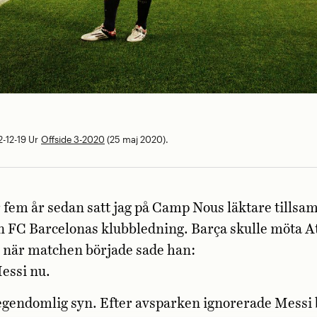
-12-19
Ur
Offside 3-2020
(25 maj 2020).
r fem år sedan satt jag på Camp Nous läktare till
 FC Barcelonas klubbledning. Barça skulle möta At
 när matchen började sade han:
Messi nu.
egendomlig syn. Efter avsparken ignorerade Messi b