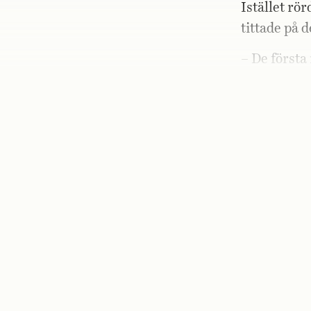
Istället rö
tittade på 
– De först
betraktar v
Noterar hur