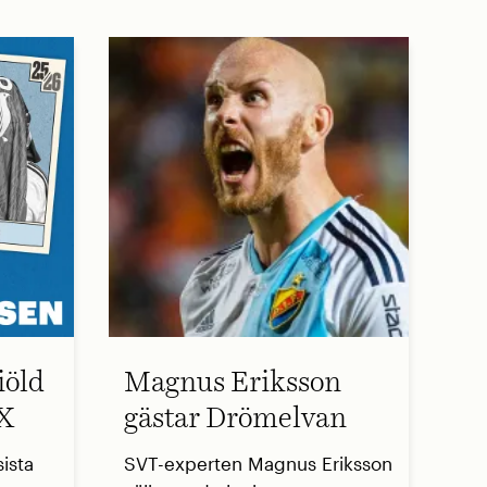
iöld
Magnus Eriksson
 X
gästar Drömelvan
ista
SVT-experten Magnus Eriksson