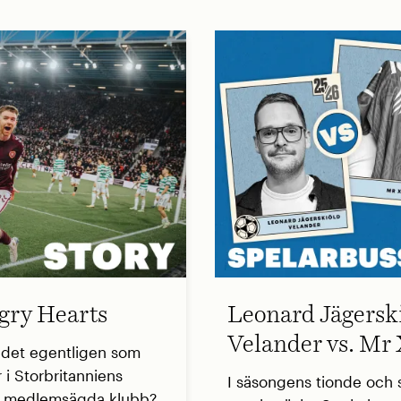
ry Hearts
Leonard Jägersk
Velander vs. Mr
 det egentligen som
 i Storbritanniens
I säsongens tionde och s
a medlemsägda klubb?