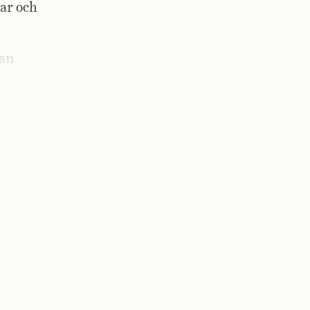
ar och
Han
rar sig.