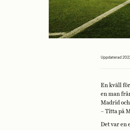
Uppdaterad 2022
En kväll fö
en man från
Madrid och
– Titta på 
Det var en 