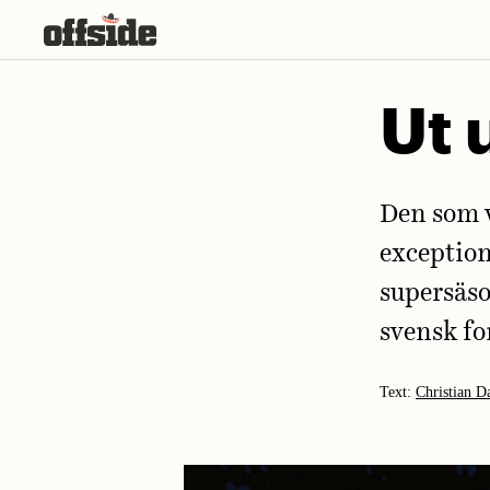
Skip
to
content
Ut 
Den som v
exception
supersäso
svensk fo
Text:
Christian D