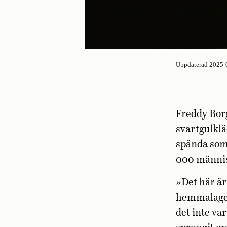
Uppdaterad 2025-
Freddy Borg
svartgulklä
spända som 
000 ­människ
»Det här är
hemmalaget
det inte va