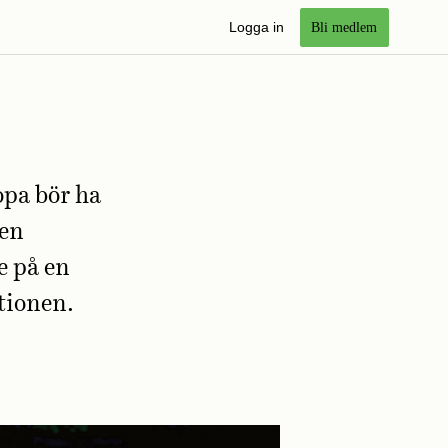
Logga in
Bli medlem
opa bör ha
 en
e på en
ationen.