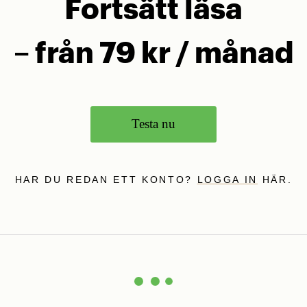
Fortsätt läsa
– från 79 kr / månad
Testa nu
HAR DU REDAN ETT KONTO?
LOGGA IN
HÄR.