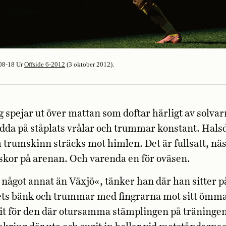
08-18
Ur
Offside 6-2012
(3 oktober 2012).
 spejar ut över mattan som doftar ­härligt av solva
dda på ståplats vrålar och trummar konstant. Hals
trumskinn sträcks mot himlen. Det är fullsatt, nä
or på arenan. Och varenda ­­­­­en för oväsen.
 något annat än Växjö«, tänker han där han sitter p
s bänk och trummar med fingrarna mot sitt ömma
rit för den där otursamma stämplingen på träninge