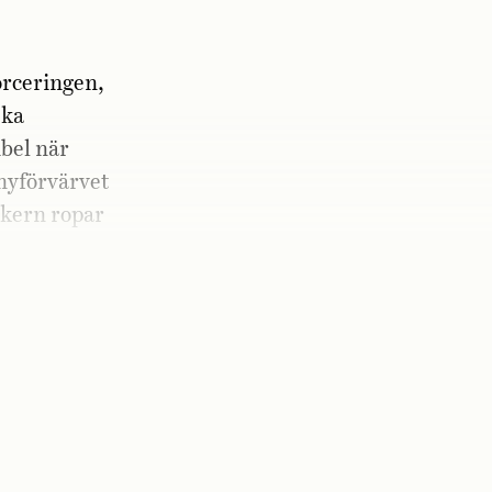
s
orceringen,
ska
ibel när
 nyförvärvet
eakern ropar
RG!«
med
n på Freddy.