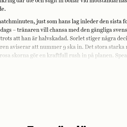
kring där ute och sugit in ­bollar vid motståndarna
de.
matchminuten, just som hans lag inleder
den sista f
 dags – tränaren
vill chansa med den gängliga sven
trots att han är halv­skadad. ­
Sorlet stiger några dec
en ­aviserar att nummer 9 ska in. Det stora starka
usrosa skorna gör en kraftfull rush in på ­planen. Sp
…«
»Steeplatz«
»BO
och fansen, särskilt de på
, vrålar
h ett sådant eftertryck att det spritter i bröstkorge