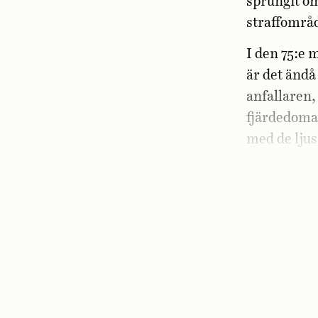
sprungit om
straffområ
I den 75:e 
är det ändå
anfallaren, 
fjärdedomar
­­­med de lj
»Frrrreddy 
hårt »g« oc