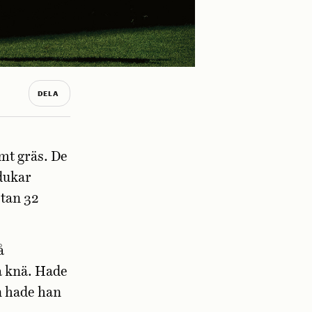
DELA
rmt gräs. De
dukar
stan 32
å
 knä. Hade
n hade han