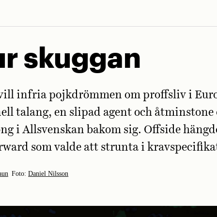
ur skuggan
ill infria pojkdrömmen om proffsliv i Eur
ell talang, en slipad agent och åtminstone
ng i Allsvenskan bakom sig. Offside hängd
rward som valde att strunta i kravspecifik
aun
Foto:
Daniel Nilsson