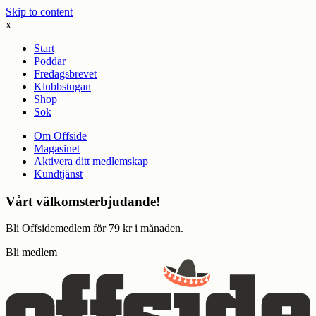
Skip to content
x
Start
Poddar
Fredagsbrevet
Klubbstugan
Shop
Sök
Om Offside
Magasinet
Aktivera ditt medlemskap
Kundtjänst
Vårt välkomsterbjudande!
Bli Offsidemedlem för 79 kr i månaden.
Bli medlem