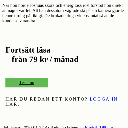
När hon hörde Joshuas sköra och energilösa röst förstod hon direkt
att något var fel. Att han dessutom vägrade slå på sin kamera gjorde
henne orolig på riktigt. De brukade ringa videosamtal så att de
kunde se varandra.
Fortsätt läsa
– från 79 kr / månad
Testa nu
HAR DU REDAN ETT KONTO?
LOGGA IN
HÄR.
Publicerad 2020-01-27 Artikeln är skriven av
Fredrik Tillberg
.