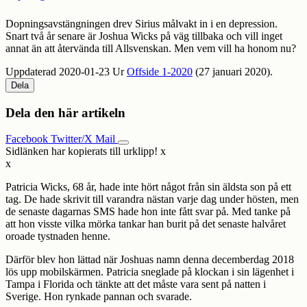
Dopningsavstängningen drev Sirius målvakt in i en depression.
Snart två år senare är Joshua Wicks på väg tillbaka och vill inget
annat än att återvända till Allsvenskan. Men vem vill ha honom nu?
Uppdaterad 2020-01-23
Ur
Offside 1-2020
(27 januari 2020).
Dela
Dela den här artikeln
Facebook
Twitter/X
Mail
Sidlänken har kopierats till urklipp!
x
x
Patricia Wicks, 68 år, hade inte hört något från sin äldsta son på ett
tag. De hade skrivit till varandra nästan varje dag under hösten, men
de senaste dagarnas SMS hade hon inte fått svar på. Med tanke på
att hon visste vilka mörka tankar han burit på det senaste halvåret
oroade tystnaden henne.
Därför blev hon lättad när Joshuas namn denna decemberdag 2018
lös upp mobilskärmen. Patricia sneglade på klockan i sin lägenhet i
Tampa i Florida och tänkte att det måste vara sent på natten i
Sverige. Hon rynkade pannan och svarade.