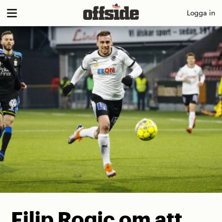
Skip
Logga in
to
content
Filip Rogic om att