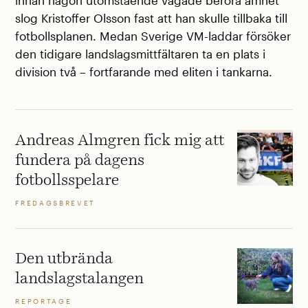
innan någon utomstående vågade beröra ämnet
slog Kristoffer Olsson fast att han skulle tillbaka till
fotbollsplanen. Medan Sverige VM-laddar försöker
den tidigare landslagsmittfältaren ta en plats i
division två – fortfarande med eliten i tankarna.
Andreas Almgren fick mig att
fundera på dagens
fotbollsspelare
FREDAGSBREVET
Den utbrända
landslagstalangen
REPORTAGE