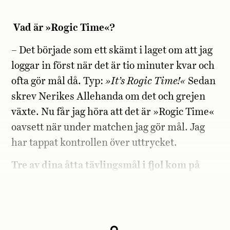
Vad är »Rogic Time«?
– Det började som ett skämt i laget om att jag
loggar in först när det är tio minuter kvar och
ofta gör mål då. Typ:
»It’s Rogic Time!«
Sedan
skrev Nerikes Allehanda om det och grejen
växte. Nu får jag höra att det är »Rogic Time«
oavsett när under matchen jag gör mål. Jag
har tappat kontrollen över uttrycket.
Tre av dina åtta tävlingsmål i fjol kom på
tilläggstid. Mer än hälften gjordes efter
minut 83. Vad är din förklaring?