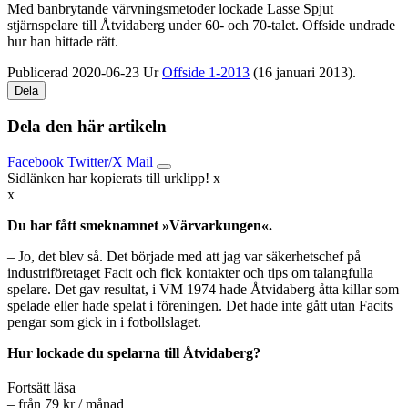
Med banbrytande värvningsmetoder lockade Lasse Spjut
stjärnspelare till Åtvidaberg under 60- och 70-talet. Offside undrade
hur han hittade rätt.
Publicerad 2020-06-23
Ur
Offside 1-2013
(16 januari 2013).
Dela
Dela den här artikeln
Facebook
Twitter/X
Mail
Sidlänken har kopierats till urklipp!
x
x
Du har fått smeknamnet »Värvarkungen«.
– Jo, det blev så. Det började med att jag var säkerhetschef på
industriföretaget Facit och fick kontakter och tips om talangfulla
spelare. Det gav resultat, i VM 1974 hade Åtvidaberg åtta killar som
spelade eller hade spelat i föreningen. Det hade inte gått utan Facits
pengar som gick in i fotbollslaget.
Hur lockade du spelarna till Åtvidaberg?
Fortsätt läsa
– från 79 kr / månad