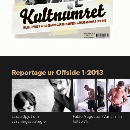
Reportage ur Offside 1-2013
Lasse Spjut om
Fábio Augusto: »Var är min
värvningsstrategier
köttbit?«