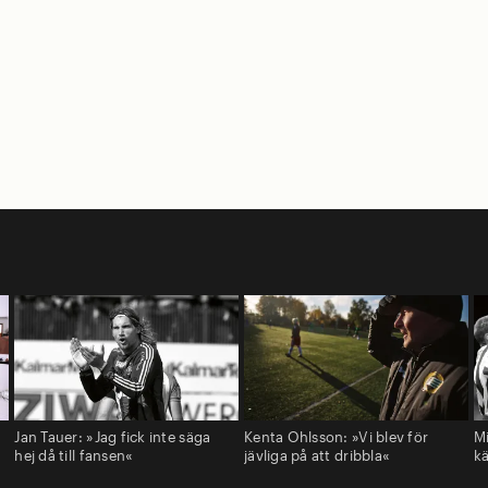
Jan Tauer: »Jag fick inte säga
Kenta Ohlsson: »Vi blev för
M
hej då till fansen«
jävliga på att dribbla«
kä