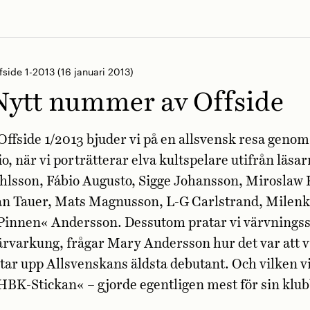
fside 1-2013
(16 januari 2013)
Nytt nummer av Offside
 Offside 1/2013 bjuder vi på en allsvensk resa genom 
io, när vi porträtterar elva kultspelare utifrån läs
hlsson, Fábio Augusto, Sigge Johansson, Miroslaw 
an Tauer, Mats Magnusson, L-G Carlstrand, Milenk
Pinnen« Andersson. Dessutom pratar vi värvningss
ärvarkung, frågar Mary Andersson hur det var att 
etar upp Allsvenskans äldsta debutant. Och vilken vi
HBK-Stickan« – gjorde egentligen mest för sin klu