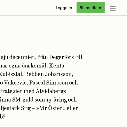
Logga in
Bli medlem
sju decennier, från Degerfors till
arnas egna önskemål: Kenta
Kubisztal, Bebben Johansson,
o Vukcevic, Pascal Simpson och
trategier med Åtvidabergs
vinna SM-guld som 13-åring och
ljestark Stig – »Mr Öster« eller
bb?