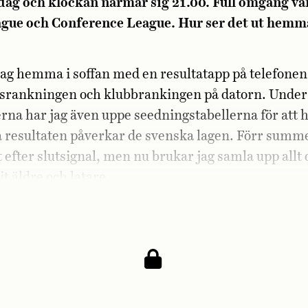
dag och klockan närmar sig 21.00. Full omgång vä
gue och Conference League. Hur ser det ut hemm
 jag hemma i soffan med en resultatapp på telefonen 
srankningen och klubbrankingen på datorn. Under
na har jag även uppe seedningstabellerna för att hå
a resultaten påverkar de svenska lagen. Förr summ
kt efter slutsignal, men nu brukar jag samla upp allt 
it äldre och latare.
s bloggpseudonymen Uefaranken?