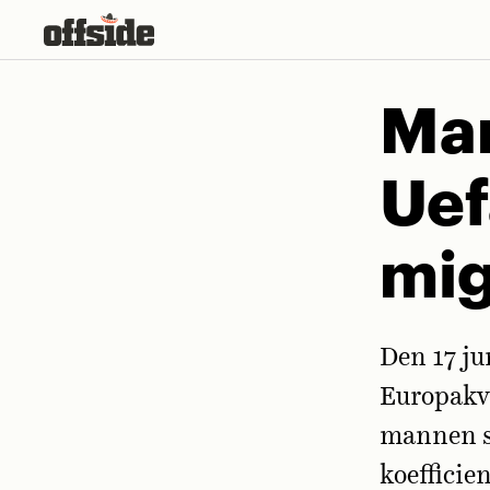
Skip
to
content
Ma
Uef
mig
Den 17 ju
Europakva
mannen so
koefficie