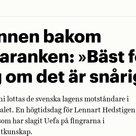
nnen bakom
aranken: »Bäst f
 om det är snåri
ni lottas de svenska lagens motståndare i
let. En högtidsdag för Lennart Hedstigen
m har slagit Uefa på fingrarna i
ntkunskap.