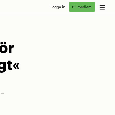
Logga in
Bli medlem
ör
gt«
 –