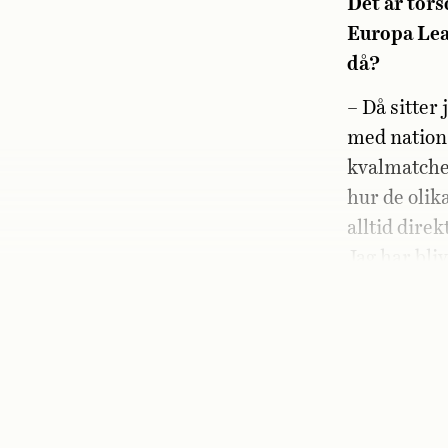
Det är tors
Europa Lea
då?
– Då sitter
med nation
kvalmatcher
hur de olik
alltid dire
Jag har bliv
Hur födde