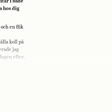
ntar i både
a hos dig
och en flik
lla koll på
erade jag
dagen efter.