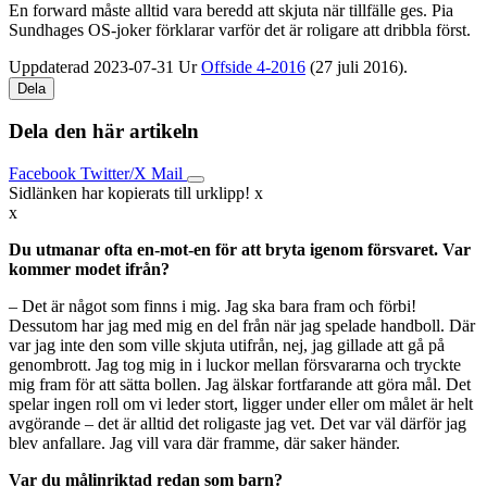
En forward måste alltid vara beredd att skjuta när tillfälle ges. Pia
Sundhages OS-joker förklarar varför det är roligare att dribbla först.
Uppdaterad 2023-07-31
Ur
Offside 4-2016
(27 juli 2016).
Dela
Dela den här artikeln
Facebook
Twitter/X
Mail
Sidlänken har kopierats till urklipp!
x
x
Du utmanar ofta en-mot-en för att bryta igenom försvaret. Var
kommer modet ifrån?
– Det är något som finns i mig. Jag ska bara fram och förbi!
Dessutom har jag med mig en del från när jag spelade handboll. Där
var jag inte den som ville skjuta utifrån, nej, jag gillade att gå på
genombrott. Jag tog mig in i luckor mellan försvararna och tryckte
mig fram för att sätta bollen. Jag älskar fortfarande att göra mål. Det
spelar ingen roll om vi leder stort, ligger under eller om målet är helt
avgörande – det är alltid det roligaste jag vet. Det var väl därför jag
blev anfallare. Jag vill vara där framme, där saker händer.
Var du målinriktad redan som barn?