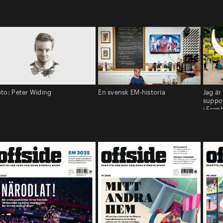
to: Peter Widing
En svensk EM-historia
Jag är
suppo
i Fran