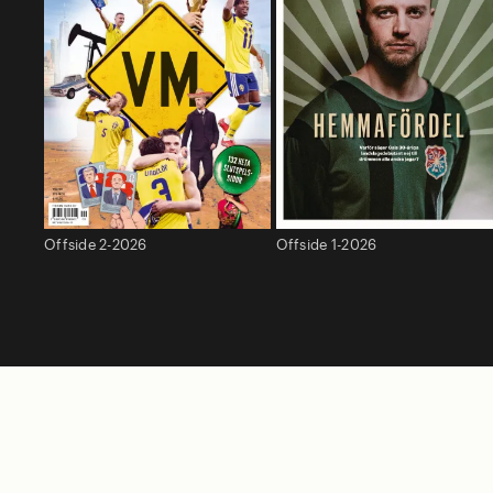
Offside 2-2026
Offside 1-2026