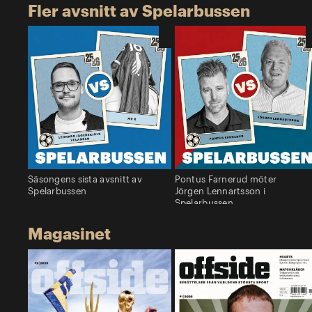
Fler avsnitt av Spelarbussen
Säsongens sista avsnitt av
Pontus Farnerud möter
Spelarbussen
Jörgen Lennartsson i
Spelarbussen
Magasinet