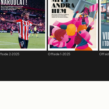
ffside 2-2025
Offside 1-2025
Offsi