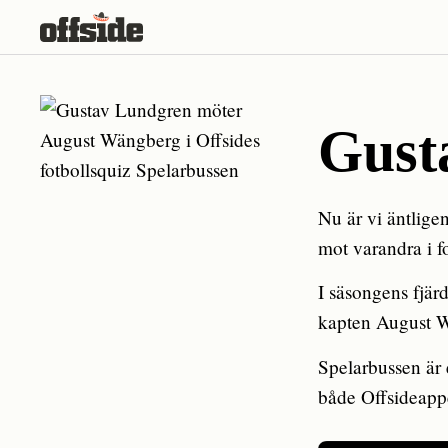
Skip
to
content
Gust
Nu är vi äntlig
mot varandra i f
I säsongens fjär
kapten August Wä
Spelarbussen är
både Offsideap