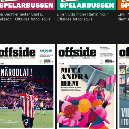
oa Bachner möter Gustav
Diljen Otlu möter Ramin Nouri i
Emil P
rlsson i Offsides fotbollsquiz
Offsides fotbollsquiz
Niemis