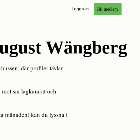
Logga in
Bli medlem
August Wängberg
rbussen
, där profiler tävlar
en mot sin lagkamrat och
sta månaden) kan du lyssna i