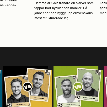
rik »Fidde«
Hemma är Gais tränare en slarver som
Tank
eas »Adde«
tappar bort nycklar och mobiler. På
tjäns
jobbet har han byggt upp Allsvenskans
medi
mest strukturerade lag.