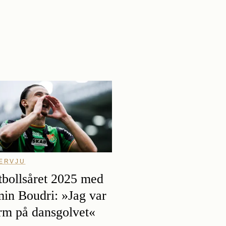
TERVJU
tbollsåret 2025 med
in Boudri: »Jag var
rm på dansgolvet«