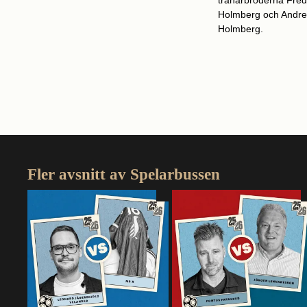
tränarbröderna Fred
Holmberg och Andr
Holmberg.
Fler avsnitt av Spelarbussen