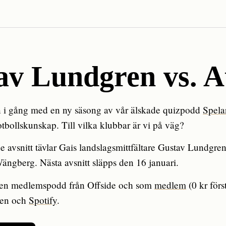
av Lundgren vs. 
en i gång med en ny säsong av vår älskade quizpodd
Spela
otbollskunskap. Till vilka klubbar är vi på väg?
de avsnitt tävlar Gais landslagsmittfältare Gustav Lundgr
ngberg. Nästa avsnitt släpps den 16 januari.
 en medlemspodd från Offside och som
medlem
(0 kr för
pen och
Spotify
.