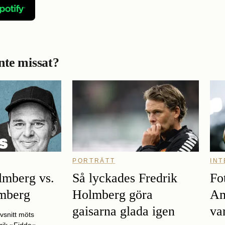
nte missat?
N
PORTRÄTT
IN
lmberg vs.
Så lyckades Fredrik
Fo
lmberg
Holmberg göra
Am
gaisarna glada igen
va
vsnitt möts