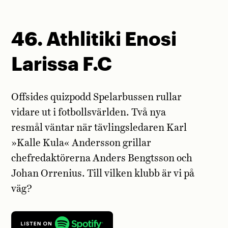
46. Athlitiki Enosi
Larissa F.C
Offsides quizpodd Spelarbussen rullar
vidare ut i fotbollsvärlden. Två nya
resmål väntar när tävlingsledaren Karl
»Kalle Kula« Andersson grillar
chefredaktörerna Anders Bengtsson och
Johan Orrenius. Till vilken klubb är vi på
väg?