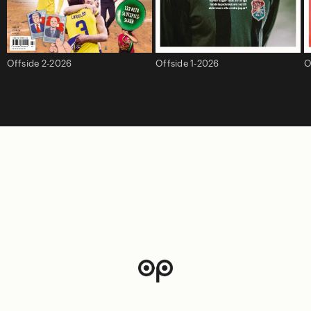
Offside 2-2026
Offside 1-2026
O