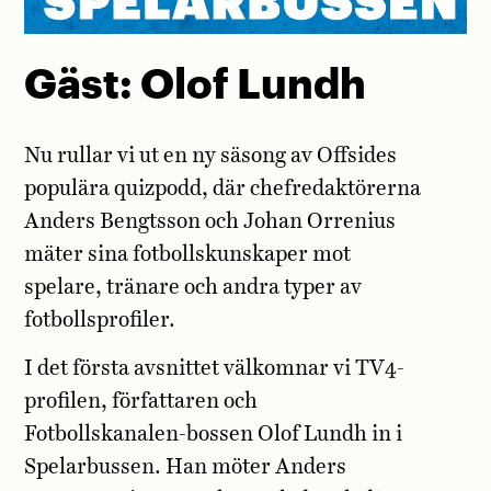
Gäst: Olof Lundh
Nu rullar vi ut en ny säsong av Offsides
populära quizpodd, där chefredaktörerna
Anders Bengtsson och Johan Orrenius
mäter sina fotbollskunskaper mot
spelare, tränare och andra typer av
fotbollsprofiler.
I det första avsnittet välkomnar vi TV4-
profilen, författaren och
Fotbollskanalen-bossen Olof Lundh in i
Spelarbussen. Han möter Anders