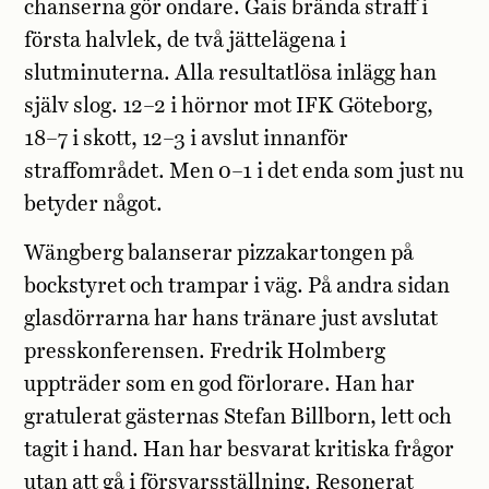
chanserna gör ondare. Gais brända straff i
första halvlek, de två jättelägena i
slutminuterna. Alla resultatlösa inlägg han
själv slog. 12–2 i hörnor mot IFK Göteborg,
18–7 i skott, 12–3 i avslut innanför
straffområdet. Men 0–1 i det enda som just nu
betyder något.
Wängberg balanserar pizzakartongen på
bockstyret och trampar i väg. På andra sidan
glasdörrarna har hans tränare just avslutat
presskonferensen. Fredrik Holmberg
uppträder som en god förlorare. Han har
gratulerat gästernas Stefan Billborn, lett och
tagit i hand. Han har besvarat kritiska frågor
utan att gå i försvarsställning. Resonerat