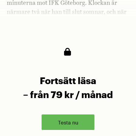
minuterna mot IFK Göteborg. Klockan är
närmare två när han till slut somnar, och när
morgonen kommer känns det som om han
har vaknat var femte minut.
Fortsätt läsa
– från 79 kr / månad
Testa nu