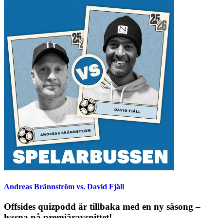
Andreas Brännström vs. David Fjäll
Offsides quizpodd är tillbaka med en ny säsong –
lyssna på premiäravsnittet!