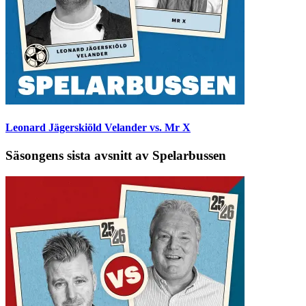
Leonard Jägerskiöld Velander vs. Mr X
Säsongens sista avsnitt av Spelarbussen