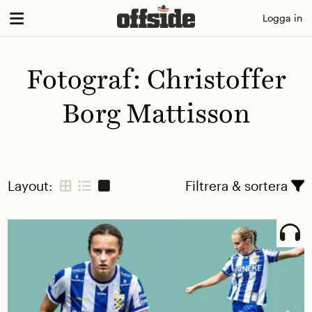
Skip
Logga in
to
content
Fotograf:
Christoffer
Borg Mattisson
Layout:
Filtrera & sortera