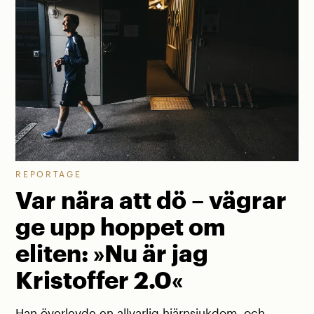
REPORTAGE
Var nära att dö – vägrar
ge upp hoppet om
eliten: »Nu är jag
Kristoffer 2.0«
Han överlevde en allvarlig hjärnsjukdom, och