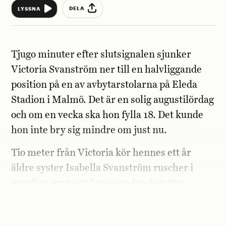
DELA
LYSSNA
Tjugo minuter efter slutsignalen sjunker
Victoria Svanström ner till en halvliggande
position på en av avbytarstolarna på Eleda
Stadion i Malmö. Det är en solig augustilördag
och om en vecka ska hon fylla 18. Det kunde
hon inte bry sig mindre om just nu.
Tio meter från Victoria kör hennes ett år
äldre syster Isabella Svanström ruscher i
maxfart, trots att benen redan är trötta.
– Hur många kvar? flåsar Isabella.