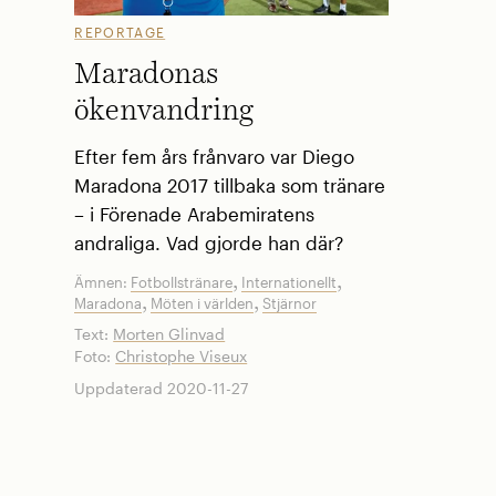
REPORTAGE
Maradonas
ökenvandring
Efter fem års frånvaro var Diego
Maradona 2017 tillbaka som tränare
– i Förenade Arabemiratens
andraliga. Vad gjorde han där?
,
,
Ämnen:
Fotbollstränare
Internationellt
,
,
Maradona
Möten i världen
Stjärnor
Text:
Morten Glinvad
Foto:
Christophe Viseux
Uppdaterad 2020-11-27