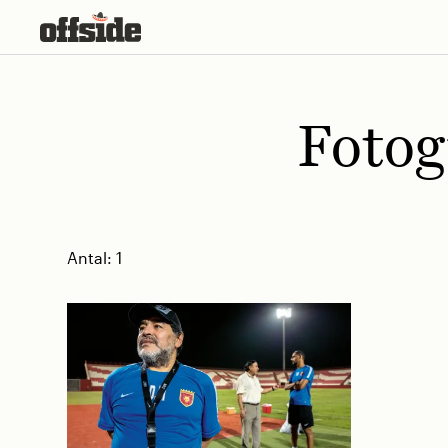
Skip
to
content
Fotog
Antal:
1