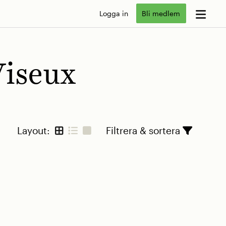
Logga in
Bli medlem
Viseux
Layout:
Filtrera & sortera