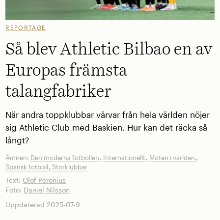
REPORTAGE
Så blev Athletic Bilbao en av
Europas främsta
talangfabriker
När andra toppklubbar värvar från hela världen nöjer
sig Athletic Club med Baskien. Hur kan det räcka så
långt?
,
,
,
Ämnen:
Den moderna fotbollen
Internationellt
Möten i världen
,
Spansk fotboll
Storklubbar
Text:
Olof Peronius
Foto:
Daniel Nilsson
Uppdaterad 2025-07-9