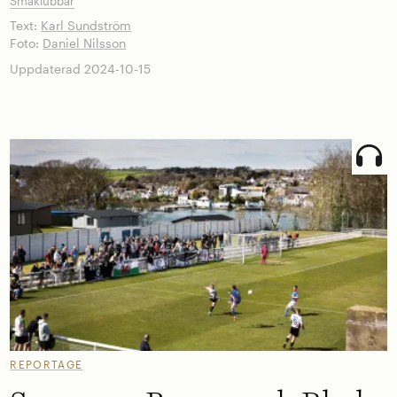
Småklubbar
Text:
Karl Sundström
Foto:
Daniel Nilsson
Uppdaterad 2024-10-15
REPORTAGE