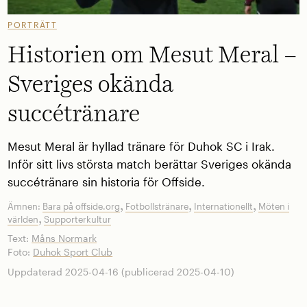
PORTRÄTT
Historien om Mesut Meral –
Sveriges okända
succétränare
Mesut Meral är hyllad tränare för Duhok SC i Irak.
Inför sitt livs största match berättar Sveriges okända
succétränare sin historia för Offside.
,
,
,
Ämnen:
Bara på offside.org
Fotbollstränare
Internationellt
Möten i
,
världen
Supporterkultur
Text:
Måns Normark
Foto:
Duhok Sport Club
Uppdaterad 2025-04-16 (publicerad 2025-04-10)