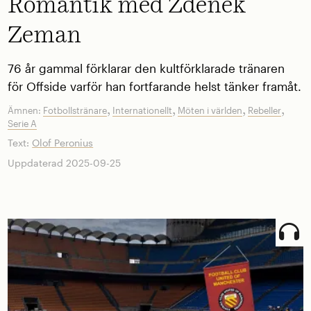
Romantik med Zdeněk
Zeman
76 år gammal förklarar den kultförklarade tränaren
för Offside varför han fortfarande helst tänker framåt.
,
,
,
,
Ämnen:
Fotbollstränare
Internationellt
Möten i världen
Rebeller
Serie A
Text:
Olof Peronius
Uppdaterad 2025-09-25