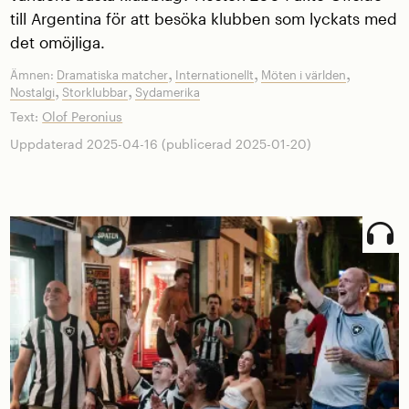
till Argentina för att besöka klubben som lyckats med
det omöjliga.
,
,
,
Ämnen:
Dramatiska matcher
Internationellt
Möten i världen
,
,
Nostalgi
Storklubbar
Sydamerika
Text:
Olof Peronius
Uppdaterad 2025-04-16 (publicerad 2025-01-20)