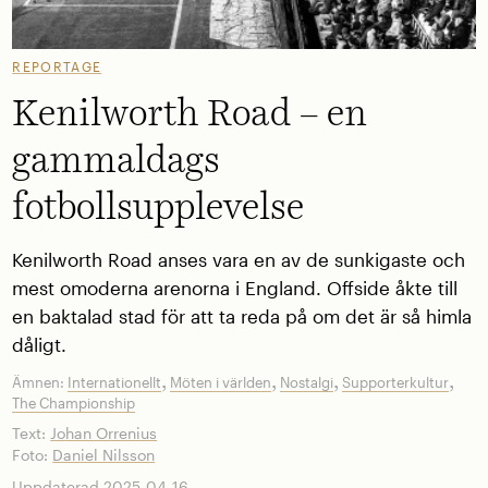
REPORTAGE
Kenilworth Road – en
gammaldags
fotbollsupplevelse
Kenilworth Road anses vara en av de sunkigaste och
mest omoderna arenorna i England. Offside åkte till
en baktalad stad för att ta reda på om det är så himla
dåligt.
,
,
,
,
Ämnen:
Internationellt
Möten i världen
Nostalgi
Supporterkultur
The Championship
Text:
Johan Orrenius
Foto:
Daniel Nilsson
Uppdaterad 2025-04-16