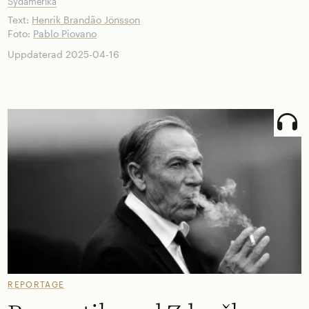
Sydamerika
Text:
Henrik Brandão Jönsson
Foto:
Pablo Piovano
Uppdaterad 2025-04-16
REPORTAGE