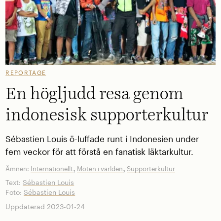
REPORTAGE
En högljudd resa genom
indonesisk supporterkultur
Sébastien Louis ö-luffade runt i Indonesien under
fem veckor för att förstå en fanatisk läktarkultur.
,
,
Ämnen:
Internationellt
Möten i världen
Supporterkultur
Text:
Sébastien Louis
Foto:
Sébastien Louis
Uppdaterad 2023-01-24