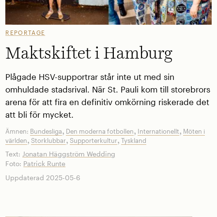
REPORTAGE
Maktskiftet i Hamburg
Plågade HSV-supportrar står inte ut med sin
omhuldade stadsrival. När St. Pauli kom till storebrors
arena för att fira en definitiv omkörning riskerade det
att bli för mycket.
,
,
,
Ämnen:
Bundesliga
Den moderna fotbollen
Internationellt
Möten i
,
,
,
världen
Storklubbar
Supporterkultur
Tyskland
Text:
Jonatan Häggström Wedding
Foto:
Patrick Runte
Uppdaterad 2025-05-6