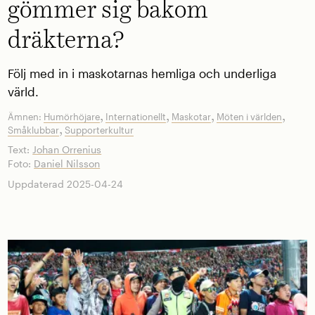
gömmer sig bakom
dräkterna?
Följ med in i maskotarnas hemliga och underliga
värld.
,
,
,
,
Ämnen:
Humörhöjare
Internationellt
Maskotar
Möten i världen
,
Småklubbar
Supporterkultur
Text:
Johan Orrenius
Foto:
Daniel Nilsson
Uppdaterad 2025-04-24