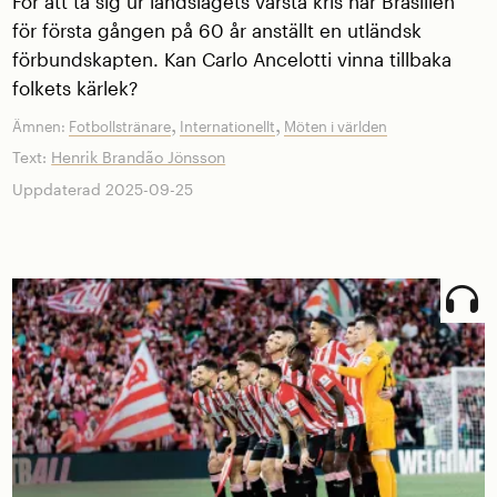
För att ta sig ur landslagets värsta kris har Brasilien
för första gången på 60 år anställt en utländsk
förbundskapten. Kan Carlo Ancelotti vinna tillbaka
folkets kärlek?
,
,
Ämnen:
Fotbollstränare
Internationellt
Möten i världen
Text:
Henrik Brandão Jönsson
Uppdaterad 2025-09-25