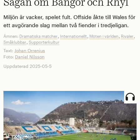
Sagan om Bangor och Rhyl
Miljön är vacker, spelet fult. Offside åkte till Wales för
ett avgörande slag mellan två fiender i tredjeligan.
,
,
,
,
Ämnen:
Dramatiska matcher
Internationellt
Möten i världen
Rivaler
,
Småklubbar
Supporterkultur
Text:
Johan Orrenius
Foto:
Daniel Nilsson
Uppdaterad 2025-05-5