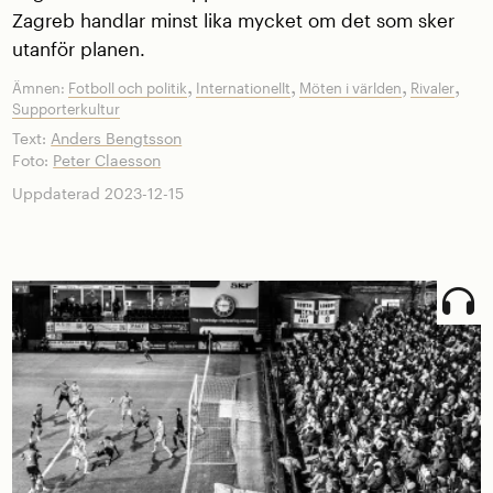
Zagreb handlar minst lika mycket om det som sker
utanför planen.
,
,
,
,
Ämnen:
Fotboll och politik
Internationellt
Möten i världen
Rivaler
Supporterkultur
Text:
Anders Bengtsson
Foto:
Peter Claesson
Uppdaterad 2023-12-15