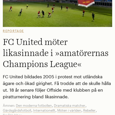
REPORTAGE
FC United möter
likasinnade i »amatörernas
Champions League«
FC United bildades 2005 i protest mot utländska
ägare och ökad girighet. Få trodde att de skulle hålla
ut. 18 år senare följer Offside med klubben på en
piratturnering bland ­likasinnade.
,
,
Ämnen:
Den moderna fotbollen
Dramatiska matcher
,
,
,
,
Gärdsgårdsfotboll
Internationellt
Möten i världen
Rebeller