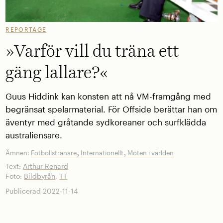
REPORTAGE
»Varför vill du träna ett
gäng lallare?«
Guus Hiddink kan konsten att nå ­VM-framgång med
begränsat spelarmaterial. För ­Offside berättar han om
äventyr med gråtande sydkoreaner och surfklädda
australiensare.
,
,
Ämnen:
Fotbollstränare
Internationellt
Möten i världen
Text:
Arthur Renard
Foto:
Bildbyrån
,
TT
Publicerad 2022-11-14