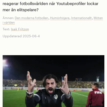
reagerar fotbollsvärlden när Youtubeprofiler lockar
mer än elitspelare?
,
,
,
Ämnen:
Den moderna fotbollen
Humörhöjare
Internationellt
Möten
i världen
Text:
Isak Fritzon
Uppdaterad 2025-06-4