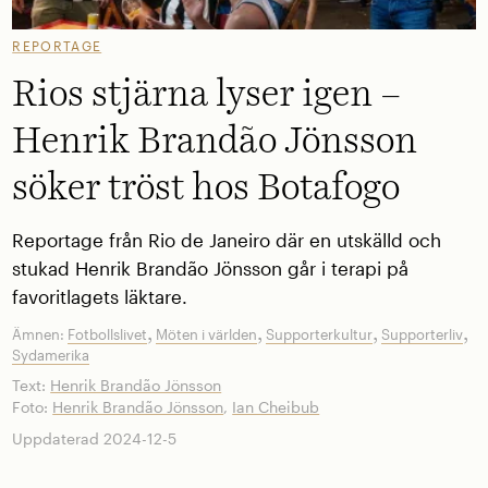
REPORTAGE
Rios stjärna lyser igen –
Henrik Brandão Jönsson
söker tröst hos Botafogo
Reportage från Rio de Janeiro där en utskälld och
stukad Henrik Brandão Jönsson går i terapi på
favoritlagets läktare.
,
,
,
,
Ämnen:
Fotbollslivet
Möten i världen
Supporterkultur
Supporterliv
Sydamerika
Text:
Henrik Brandão Jönsson
Foto:
Henrik Brandão Jönsson
,
Ian Cheibub
Uppdaterad 2024-12-5