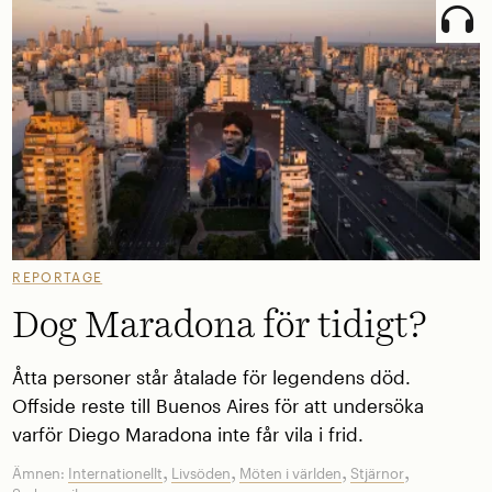
REPORTAGE
Dog Maradona för tidigt?
Åtta personer står åtalade för legendens död.
Offside reste till Buenos Aires för att undersöka
varför Diego Maradona inte får vila i frid.
,
,
,
,
Ämnen:
Internationellt
Livsöden
Möten i världen
Stjärnor