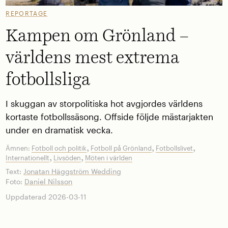
REPORTAGE
Kampen om Grönland –
världens mest extrema
fotbollsliga
I skuggan av storpolitiska hot avgjordes världens
kortaste fotbollssäsong. Offside följde mästarjakten
under en dramatisk vecka.
,
,
,
Ämnen:
Fotboll och politik
Fotboll på Grönland
Fotbollslivet
,
,
Internationellt
Livsöden
Möten i världen
Text:
Jonatan Häggström Wedding
Foto:
Daniel Nilsson
Uppdaterad 2026-03-11