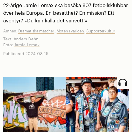
22-årige Jamie Lomax ska besöka 807 fotbollsklubbar
över hela Europa. En besatthet? En mission? Ett
äventyr? »Du kan kalla det vanvett!«
,
,
Ämnen:
Dramatiska matcher
Möten i världen
Supporterkultur
Text:
Anders Dehn
Foto:
Jamie Lomax
Publicerad 2024-08-15