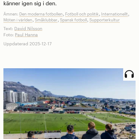
känner igen sig i den.
,
,
,
Ämnen:
Den moderna fotbollen
Fotboll och politik
Internationellt
,
,
,
Möten i världen
Småklubbar
Spansk fotboll
Supporterkultur
Text:
David Nilsson
Foto:
Paul Hanna
Uppdaterad 2025-12-17