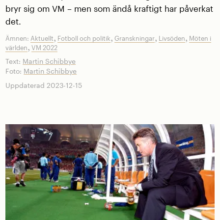
bryr sig om VM – men som ändå kraftigt har påverkat
det.
,
,
,
,
Ämnen:
Aktuellt
Fotboll och politik
Granskningar
Livsöden
Möten i
,
världen
VM 2022
Text:
Martin Schibbye
Foto:
Martin Schibbye
Uppdaterad 2023-12-15