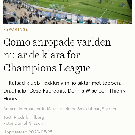
REPORTAGE
Como anropade världen –
nu är de klara för
Champions League
Tilltufsad klubb i exklusiv miljö siktar mot toppen. ­
Draghjälp: Cesc Fàbregas, Dennis Wise och Thierry
Henry.
,
,
,
Ämnen:
Internationellt
Möten i världen
Småklubbar
Stjärnor
Text:
Fredrik Tillberg
Foto:
Daniel Nilsson
Uppdaterad 2026-05-25