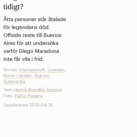
tidigt?
Åtta personer står åtalade
för legendens död.
Offside reste till Buenos
Aires för att undersöka
varför Diego Maradona
inte får vila i frid.
,
,
Ämnen:
Internationellt
Livsöden
,
,
Möten i världen
Stjärnor
Sydamerika
Text:
Henrik Brandão Jönsson
Foto:
Pablo Piovano
Uppdaterad 2025-04-16