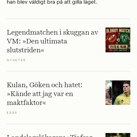
han blev väldigt bra på att gilla läget.
Legendmatchen i skuggan av
VM: »Den ultimata
slutstriden«
NYHETER
Kulan, Göken och hatet:
»Kände att jag var en
maktfaktor«
ESSÄ