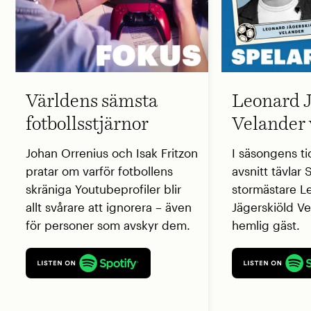
Världens sämsta
Leonard J
fotbollsstjärnor
Velander 
Johan Orrenius och Isak Fritzon
I säsongens ti
pratar om varför fotbollens
avsnitt tävlar
skräniga Youtubeprofiler blir
stormästare L
allt svårare att ignorera – även
Jägerskiöld V
för personer som avskyr dem.
hemlig gäst.