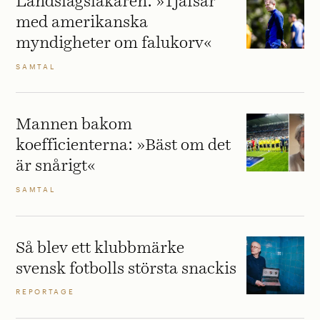
Landslagsläkaren: »Tjafsar
med amerikanska
myndigheter om falukorv«
SAMTAL
Mannen bakom
koefficienterna: »Bäst om det
är snårigt«
SAMTAL
Så blev ett klubbmärke
svensk fotbolls största snackis
REPORTAGE