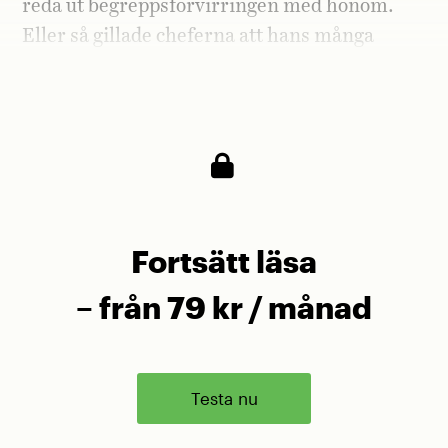
reda ut begreppsförvirringen med honom.
Eller så gillade cheferna att hans många
»
literally
« fick kommentarerna att spridas
till en större publik.
Fortsätt läsa
– från 79 kr / månad
Testa nu