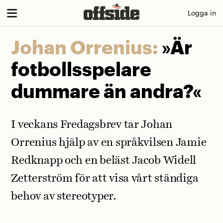
Skip
Logga in
to
content
Johan Orrenius:
»Är
fotbollsspelare
dummare än andra?«
I veckans Fredagsbrev tar Johan
Orrenius hjälp av en språkvilsen Jamie
Redknapp och en beläst Jacob Widell
Zetterström för att visa vårt ständiga
behov av stereotyper.