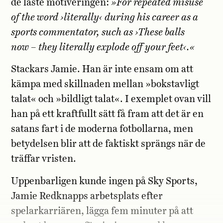
de läste motiveringen:
»For repeated misuse
of the word ›literally‹ during his career as a
sports commentator, such as ›These balls
now – they literally explode off your feet‹.«
Stackars Jamie. Han är inte ensam om att
kämpa med skillnaden mellan »bokstavligt
talat« och »bildligt talat«. I exemplet ovan vill
han på ett kraftfullt sätt få fram att det är en
satans fart i de moderna fotbollarna, men
betydelsen blir att de faktiskt sprängs när de
träffar vristen.
Uppenbarligen kunde ingen på Sky Sports,
Jamie Redknapps arbetsplats efter
spelarkarriären, lägga fem minuter på att