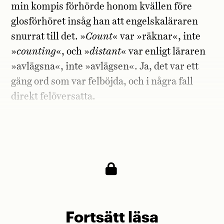
min kompis förhörde honom kvällen före
glosförhöret insåg han att engelskaläraren
snurrat till det. »
Count
« var »räknar«, inte
»
counting
«, och »
distant
« var enligt läraren
»avlägsna«, inte »avlägsen«. Ja, det var ett
gäng ord som var felböjda, och i några fall
direkt felöversatta.
– Jag ställdes inför ett intressant dilemma,
sade min vän. Hur fan skulle jag göra?
Fortsätt läsa