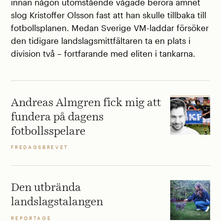
innan någon utomstående vågade beröra ämnet
slog Kristoffer Olsson fast att han skulle tillbaka till
fotbollsplanen. Medan Sverige VM-laddar försöker
den tidigare landslagsmittfältaren ta en plats i
division två – fortfarande med eliten i tankarna.
Andreas Almgren fick mig att
fundera på dagens
fotbollsspelare
FREDAGSBREVET
Den utbrända
landslagstalangen
REPORTAGE