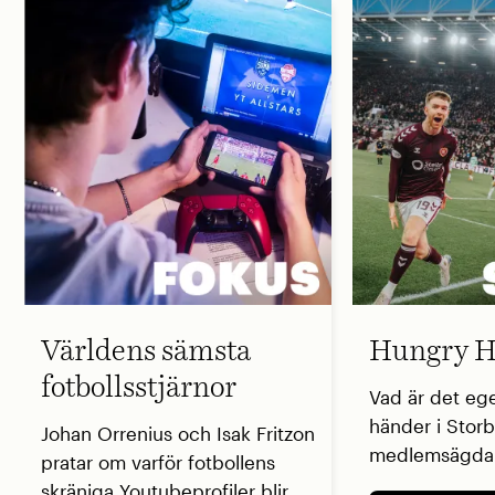
Världens sämsta
Hungry H
fotbollsstjärnor
Vad är det eg
händer i Storb
Johan Orrenius och Isak Fritzon
medlemsägda 
pratar om varför fotbollens
skräniga Youtubeprofiler blir