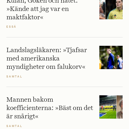
Kulan, Göken och hatet:
»Kände att jag var en
maktfaktor«
ESSÄ
Landslagsläkaren: »Tjafsar
med amerikanska
myndigheter om falukorv«
SAMTAL
Mannen bakom
koefficienterna: »Bäst om det
är snårigt«
SAMTAL