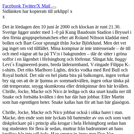
Facebook
Twitter/X
Mail
Sidlänken har kopierats till urklipp!
x
x
Det är lördagen den 10 juni år 2000 och klockan är runt 21.30.
Sverige ligger under med 1–0 på Kung Baudouin Stadion i Bryssel i
den första gruppspelsmatchen efter att Roland Nilsson kladdat med
bollen och Bart Goor sprungit ifrån Jocke Björklund. Men det vet
jag inget om vid tillfället. Mina kompisar är inte intresserade – de till
och med vägrar att ha på TV:n i bakgrunden – där de sitter i gröna
soffor i en lägenhet i Helsingborg och förfestar. Slingat hår,
baggy
Levi´s Engineered-jeans, breda läderarmband, V-ringade Filippa K-
t-shirts. Det röks Marlboro Lights, dricks vodka med Red Bull och
Royal burköl. Det står en hel platta bira på balkongen, ingen verkar
bry sig om att de är ljumna av sommarkvällen, ingen orkar tänka på
rätt temperatur, snygg skumkrona eller drinkpinnar den här kvällen.
Chrille, Jocke, Macke och Nico är lediga och ska snart knalla ner till
Snake och fortsätta kvällen i den bar där han jobbar. Eller Martin
som han egentligen heter. Snake kallas han för att han bär glasögon.
Chrille, Jocke, Macke och Nico jobbar också i olika barer i stan.
Macke, den ende som inte lyckats bli bartender av oss och som varit
diskplockare på i princip alla krogar i hela Helsingborg sedan han
tog studenten för flera år sedan, muttrar från badrummet att hans
krulliga hår inte vill lyda. Han smetar in ännu mer Dax Vax.