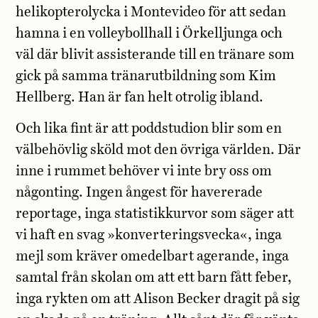
helikopterolycka i Montevideo för att sedan
hamna i en volleybollhall i Örkelljunga och
väl där blivit assisterande till en tränare som
gick på samma tränarutbildning som Kim
Hellberg. Han är fan helt otrolig ibland.
Och lika fint är att poddstudion blir som en
välbehövlig sköld mot den övriga världen. Där
inne i rummet behöver vi inte bry oss om
någonting. Ingen ångest för havererade
reportage, inga statistikkurvor som säger att
vi haft en svag »konverteringsvecka«, inga
mejl som kräver omedelbart agerande, inga
samtal från skolan om att ett barn fått feber,
inga rykten om att Alison Becker dragit på sig