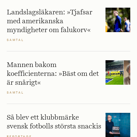
Landslagsläkaren: »Tjafsar
med amerikanska
myndigheter om falukorv«
SAMTAL
Mannen bakom
koefficienterna: »Bäst om det
är snårigt«
SAMTAL
Så blev ett klubbmärke
svensk fotbolls största snackis
REPORTAGE