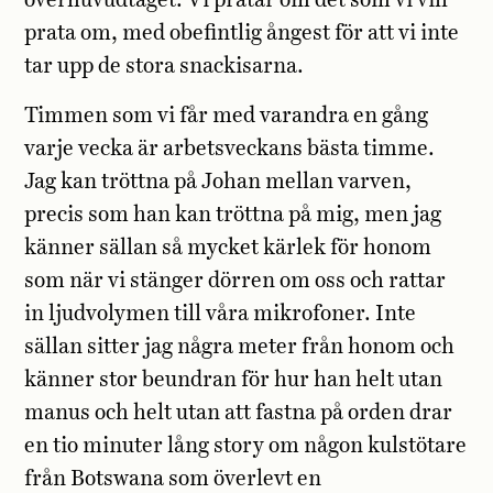
överhuvudtaget. Vi pratar om det som vi vill
prata om, med obefintlig ångest för att vi inte
tar upp de stora snackisarna.
Timmen som vi får med varandra en gång
varje vecka är arbetsveckans bästa timme.
Jag kan tröttna på Johan mellan varven,
precis som han kan tröttna på mig, men jag
känner sällan så mycket kärlek för honom
som när vi stänger dörren om oss och rattar
in ljudvolymen till våra mikrofoner. Inte
sällan sitter jag några meter från honom och
känner stor beundran för hur han helt utan
manus och helt utan att fastna på orden drar
en tio minuter lång story om någon kulstötare
från Botswana som överlevt en