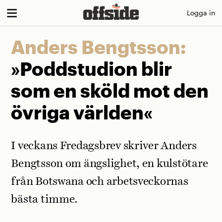
Skip
Logga in
to
content
Anders Bengtsson:
»Poddstudion blir
som en sköld mot den
övriga världen«
I veckans Fredagsbrev skriver Anders
Bengtsson om ängslighet, en kulstötare
från Botswana och arbetsveckornas
bästa timme.