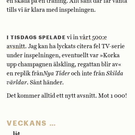
en skada på en träning. Allt sånt där får vänta
tills vi är klara med inspelningen.
I TISDAGS SPELADE
vi in
vårt 500:e
avsnitt
. Jag kan ha lyckats citera fel TV-serie
under inspelningen, eventuellt var »Korka
upp champagnen älskling, regattan blir av«
en replik från
Nya Tider
och inte från
Skilda
världar
. Sånt händer.
Det kommer alltid ett nytt avsnitt. Mot 1 000!
VECKANS …
… låt