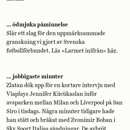
… ödmjuka påminnelse
Slår ett slag för den uppmärksammade
granskning vi gjort av Svenska
fotbollförbundet. Läs »Larmet inifrån«
här
.
… jobbigaste minuter
Zlatan dök upp för en kortare intervju med
Viaplays Jennifer Kücükaslan inför
avsparken mellan Milan och Liverpool på San
Siro i tisdags. Några minuter tidigare hade
han stått och bråkat med Zvonimir Boban i
Sky Sport Italias sändningar. De avbröt