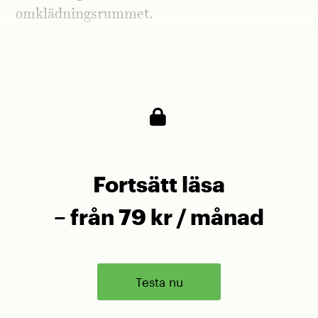
omklädningsrummet.
Hans ankomst möts av jubel. En sång
utbryter.
Fortsätt läsa
– från 79 kr / månad
Testa nu