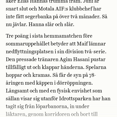
åker Elias Hannas trumma fram. Juni är
snart slut och Motala AIF:s klubbchef har
inte fått segerbanka på över två månader. Så
nu jävlar. Hanna slår och slår.
Tre poäng i sista hemmamatchen före
sommaruppehållet betyder att Maif lämnar
nedflyttningsplatsen i sin division två-serie.
Den pressade tränaren Agim Hasani pustar
tillfälligt ut och klappar händerna. Spelarna
hoppar och kramas. Så får de syn på 78-
åringen med käppen i dörröppningen.
Långsamt och med en fysisk envishet som
sällan visar sig utanför Idrottsparken har han
tagit sig från löparbanorna, in under
läktaren, genom korridoren och bort till