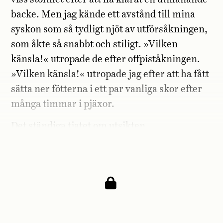
backe. Men jag kände ett avstånd till mina
syskon som så tydligt njöt av utförsåkningen,
som åkte så snabbt och stiligt. »Vilken
känsla!« utropade de efter offpiståkningen.
»Vilken känsla!« utropade jag efter att ha fått
sätta ner fötterna i ett par vanliga skor efter
många timmar i pjäxor.
Det ständiga tjatet om utsikten.
»Man ser ända till Norge!«