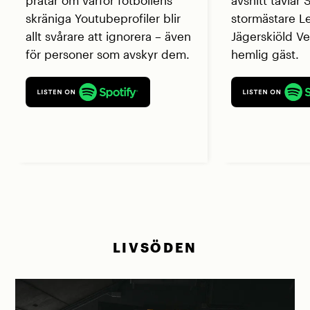
pratar om varför fotbollens
avsnitt tävlar
skräniga Youtubeprofiler blir
stormästare L
allt svårare att ignorera – även
Jägerskiöld V
för personer som avskyr dem.
hemlig gäst.
LIVSÖDEN