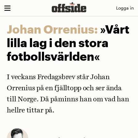
Skip
Logga in
to
content
Johan Orrenius:
»Vårt
lilla lag i den stora
fotbollsvärlden«
I veckans Fredagsbrev står Johan
Orrenius på en fjälltopp och ser ända
till Norge. Då påminns han om vad han
hellre tittar på.