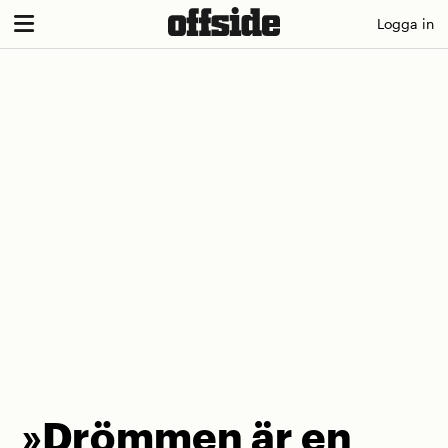
Skip
Logga in
to
content
»Drömmen är en