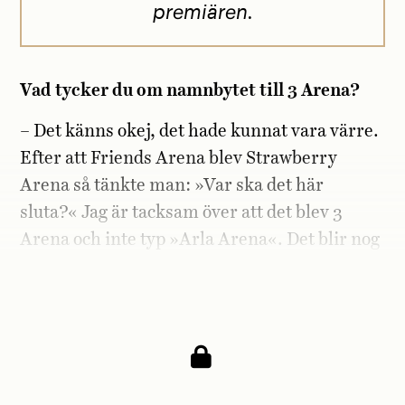
premiären.
Vad tycker du om namnbytet till 3 Arena?
– Det känns okej, det hade kunnat vara värre.
Efter att Friends Arena blev Strawberry
Arena så tänkte man: »Var ska det här
sluta?« Jag är tacksam över att det blev 3
Arena och inte typ »Arla Arena«. Det blir nog
lättast att kalla den »Stockholmsarenan«
framöver.