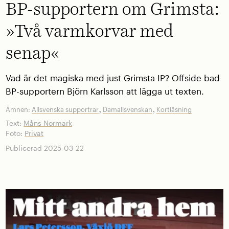
BP-supportern om Grimsta:
»Två varmkorvar med
senap«
Vad är det magiska med just Grimsta IP? Offside bad
BP-supportern Björn Karlsson att lägga ut texten.
,
,
Ämnen:
Allsvenska supportrar
Damallsvenskan
Kortläsning
Text:
Måns Normark
Foto:
Privat
Publicerad 2025-03-22