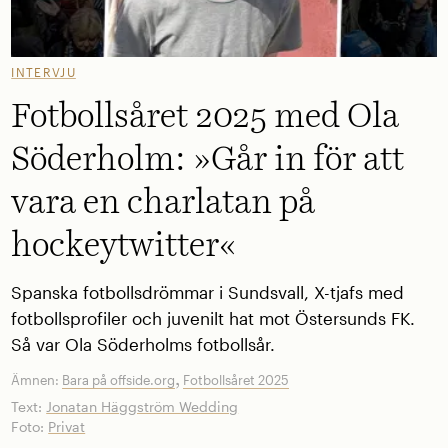
INTERVJU
Fotbollsåret 2025 med Ola
Söderholm: »Går in för att
vara en charlatan på
hockeytwitter«
Spanska fotbollsdrömmar i Sundsvall, X-tjafs med
fotbollsprofiler och juvenilt hat mot Östersunds FK.
Så var Ola Söderholms fotbollsår.
,
Ämnen:
Bara på offside.org
Fotbollsåret 2025
Text:
Jonatan Häggström Wedding
Foto:
Privat