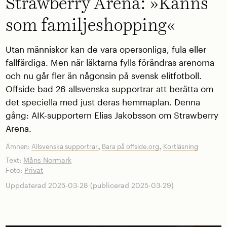
Strawberry Arena: »Känns
som familjeshopping«
Utan människor kan de vara opersonliga, fula eller
fallfärdiga. Men när läktarna fylls förändras arenorna
och nu går fler än någonsin på svensk elitfotboll.
Offside bad 26 allsvenska supportrar att berätta om
det speciella med just deras hemmaplan. Denna
gång: AIK-supportern Elias Jakobsson om Strawberry
Arena.
,
,
Ämnen:
Allsvenska supportrar
Bara på offside.org
Kortläsning
Text:
Måns Normark
Foto:
Privat
Uppdaterad 2025-03-28 (publicerad 2025-03-29)