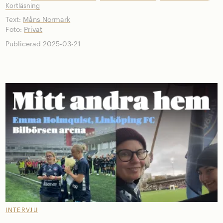
Kortläsning
Text:
Måns Normark
Foto:
Privat
Publicerad 2025-03-21
INTERVJU