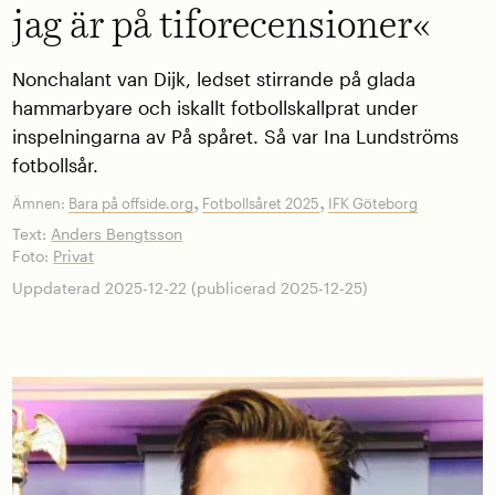
jag är på tiforecensioner«
Nonchalant van Dijk, ledset stirrande på glada
hammarbyare och iskallt fotbollskallprat under
inspelningarna av På spåret. Så var Ina Lundströms
fotbollsår.
,
,
Ämnen:
Bara på offside.org
Fotbollsåret 2025
IFK Göteborg
Text:
Anders Bengtsson
Foto:
Privat
Uppdaterad 2025-12-22 (publicerad 2025-12-25)