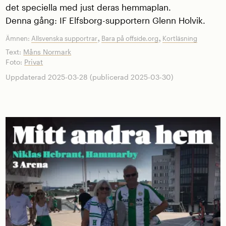
det speciella med just deras hemmaplan.
Denna gång: IF Elfsborg-supportern Glenn Holvik.
,
,
Ämnen:
Allsvenska supportrar
Bara på offside.org
Kortläsning
Text:
Måns Normark
Foto:
Privat
Uppdaterad 2025-03-28 (publicerad 2025-03-30)