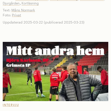
,
Djurgården
Kortläsning
Text:
Måns Normark
Foto:
Privat
Uppdaterad 2025-03-22 (publicerad 2025-03-23)
INTERVJU