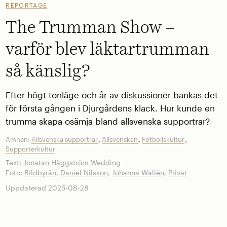
REPORTAGE
The Trumman Show –
varför blev läktartrumman
så känslig?
Efter högt tonläge och år av diskussioner bankas det
för första gången i Djurgårdens klack. Hur kunde en
trumma skapa osämja bland allsvenska supportrar?
,
,
,
Ämnen:
Allsvenska supportrar
Allsvenskan
Fotbollskultur
Supporterkultur
Text:
Jonatan Häggström Wedding
Foto:
Bildbyrån
,
Daniel Nilsson
,
Johanna Wallén
,
Privat
Uppdaterad 2025-08-28