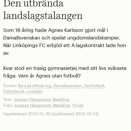
Den utbrända
landslagstalangen
Som 18-åring hade Agnes Karlsson gjort mål i
Damallsvenskan och spelat ungdomslandskamper.
När Linköpings FC erbjöd ett A-lagskontrakt lade hon
av.
Kvar stod en trasig gymnasietjej med sitt livs svåraste
fråga: Vem är Agnes utan fotboll?
,
,
,
Ämnen:
Bara på offside.org
Damallsvenskan
Damfotboll
,
Fotbollslivet
Livsöden
Text:
Jonatan Häggström Wedding
Foto:
Jonatan Häggström Wedding
,
Privat
Uppdaterad 2025-10-30 (publicerad 2025-10-14)