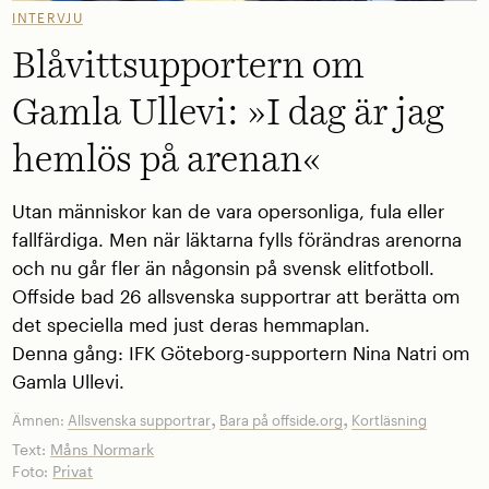
INTERVJU
Blåvittsupportern om
Gamla Ullevi: »I dag är jag
hemlös på arenan«
Utan människor kan de vara opersonliga, fula eller
fallfärdiga. Men när läktarna fylls förändras arenorna
och nu går fler än någonsin på svensk elitfotboll.
Offside bad 26 allsvenska supportrar att berätta om
det speciella med just deras hemmaplan.
Denna gång: IFK Göteborg-supportern Nina Natri om
Gamla Ullevi.
,
,
Ämnen:
Allsvenska supportrar
Bara på offside.org
Kortläsning
Text:
Måns Normark
Foto:
Privat