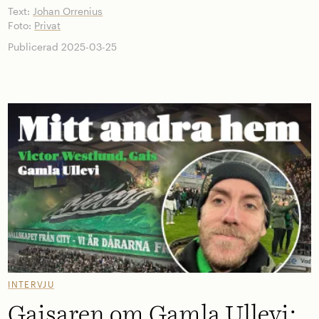
Text:
Johan Orrenius
Foto:
Privat
Publicerad 2025-03-25
INTERVJU
Gaisaren om Gamla Ullevi: