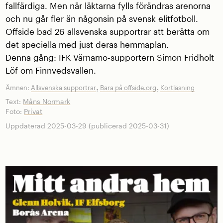
fallfärdiga. Men när läktarna fylls förändras arenorna
och nu går fler än någonsin på svensk elitfotboll.
Offside bad 26 allsvenska supportrar att berätta om
det speciella med just deras hemmaplan.
Denna gång: IFK Värnamo-supportern Simon Fridholt
Löf om Finnvedsvallen.
,
,
Ämnen:
Allsvenska supportrar
Bara på offside.org
Kortläsning
Text:
Måns Normark
Foto:
Privat
Uppdaterad 2025-03-29 (publicerad 2025-03-31)