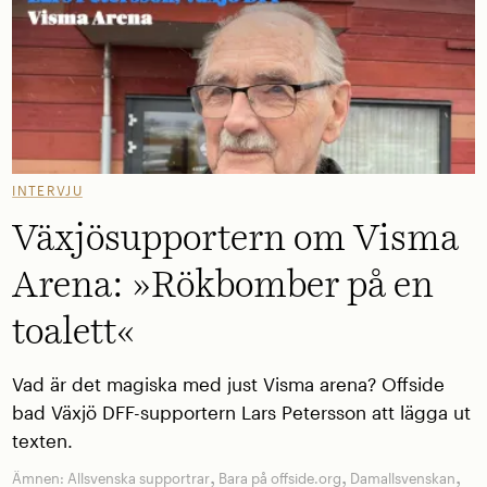
INTERVJU
Växjösupportern om Visma
Arena: »Rökbomber på en
toalett«
Vad är det magiska med just Visma arena? Offside
bad Växjö DFF-supportern Lars Petersson att lägga ut
texten.
,
,
,
Ämnen:
Allsvenska supportrar
Bara på offside.org
Damallsvenskan