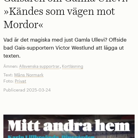
»Kändes som vägen mot
Mordor«
Vad är det magiska med just Gamla Ullevi? Offside
bad Gais-supportern Victor Westlund att lägga ut
texten.
,
Ämnen:
Allsvenska supportrar
Kortläsning
Text:
Måns Normark
Foto:
Privat
Publicerad 2025-03-24