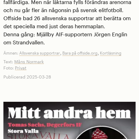
fallfärdiga. Men när läktarna fylls förändras arenorna
och nu går fler än någonsin på svensk elitfotboll.
Offside bad 26 allsvenska supportrar att berätta om
det speciella med just deras hemmaplan.
Denna gång: Mjällby AIF-supportern Jörgen Englin
om Strandvallen.
,
,
Ämnen:
Allsvenska supportrar
Bara på offside.org
Kortläsning
Text:
Måns Normark
Foto:
Privat
Publicerad 2025-03-28