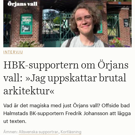
INTERVJU
HBK-supportern om Örjans
vall: »Jag uppskattar brutal
arkitektur«
Vad är det magiska med just Örjans vall? Offside bad
Halmstads BK-supportern Fredrik Johansson att lägga
ut texten.
,
Ämnen:
Allsvenska supportrar
Kortläsning