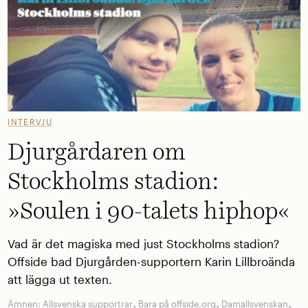
INTERVJU
Djurgårdaren om
Stockholms stadion:
»Soulen i 90-talets hiphop«
Vad är det magiska med just Stockholms stadion?
Offside bad Djurgården-supportern Karin Lillbroända
att lägga ut texten.
,
,
,
Ämnen:
Allsvenska supportrar
Bara på offside.org
Damallsvenskan