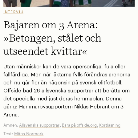
INTERVJU
Bajaren om 3 Arena:
»Betongen, stålet och
utseendet kvittar«
Utan människor kan de vara opersonliga, fula eller
fallfärdiga. Men när läktarna fylls förändras arenorna
och nu går fler än någonsin på svensk elitfotboll.
Offside bad 26 allsvenska supportrar att berätta om
det speciella med just deras hemmaplan. Denna
gång: Hammarbysupportern Niklas Hebrant om 3
Arena.
,
,
Ämnen:
Allsvenska supportrar
Bara på offside.org
Kortläsning
Text:
Måns Normark