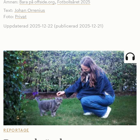
,
Ämnen:
Bara på offside.org
Fotbollsåret 2025
Text:
Johan Orrenius
Foto:
Privat
Uppdaterad 2025-12-22 (publicerad 2025-12-21)
REPORTAGE