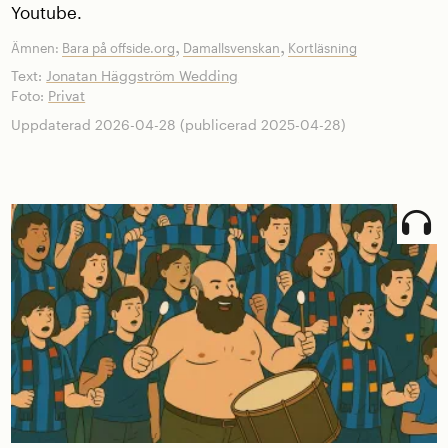
Youtube.
,
,
Ämnen:
Bara på offside.org
Damallsvenskan
Kortläsning
Text:
Jonatan Häggström Wedding
Foto:
Privat
Uppdaterad 2026-04-28 (publicerad 2025-04-28)