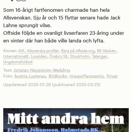
Som 16-årigt fartfenomen charmade han hela
Allsvenskan. Sju år och 15 flyttar senare hade Jack
Lahne sprungit vilse.
Offside följde en ovanligt livserfaren 23-åring under
en vinter där han både ville landa och lyfta.
,
,
,
,
Ämnen:
AIK
Allsvenska profiler
Bara på offside.org
BK Häcken
,
,
,
,
,
Internationellt
Livsöden
Örebro SK
Stockholm
Talanger
Ungdomsfotboll
Text:
Jonatan Häggström Wedding
Foto:
Austria Lustenau
,
Bildbyrån
,
Imago/Panoramic
,
Privat
Uppdaterad 2026-01-26 (publicerad 2025-03-25)