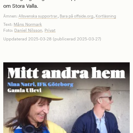
om Stora Valla.
,
,
Ämnen:
Allsvenska supportrar
Bara på offside.org
Kortläsning
Text:
Måns Normark
Foto:
Daniel Nilsson
,
Privat
Uppdaterad 2025-03-28 (publicerad 2025-03-27)